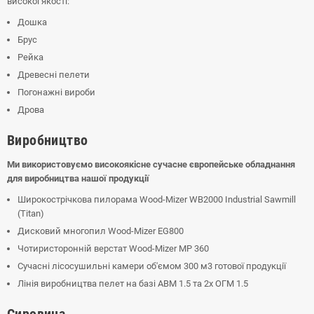
високої якості:
Дошка
Брус
Рейка
Древесні пелети
Погонажні вироби
Дрова
Виробництво
Ми використовуємо високоякісне сучасне європейське обладнання
для виробництва нашої продукції
Широкострічкова пилорама Wood-Mizer WB2000 Industrial Sawmill
(Titan)
Дисковий многопил Wood-Mizer EG800
Чотиристоронній верстат Wood-Mizer MP 360
Сучасні лісосушильні камери об'ємом 300 м3 готової продукції
Лінія виробництва пелет на базі АВМ 1.5 та 2х ОГМ 1.5