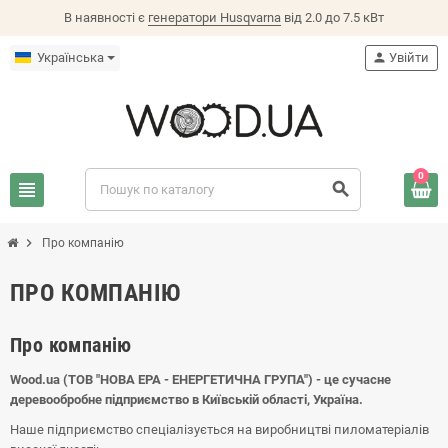
В наявності є
генератори Husqvarna
від 2.0 до 7.5 кВт
Українська
person
Увійти
0
view_headline
search
chevron_right
Про компанію
ПРО КОМПАНІЮ
Про компанію
Wood.ua (ТОВ "НОВА ЕРА - ЕНЕРГЕТИЧНА ГРУПА") - це сучасне
деревообробне підприємство в Київській області, Україна.
Наше підприємство спеціалізується на виробництві пиломатеріалів