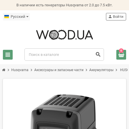
В наличии есть генераторы Husqvarna от 2.0 до 7.5 кВт.
Русский
person
Войти
0
view_headline
search
chevron_right
chevron_right
chevron_right
chevron_right
Husqvarna
Аксессуары и запасные части
Аккумуляторы
HUSQ