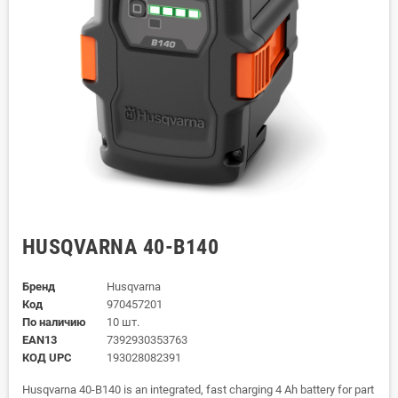
HUSQVARNA 40-B140
Бренд
Husqvarna
Код
970457201
По наличию
10 шт.
EAN13
7392930353763
КОД UPC
193028082391
Husqvarna 40-B140 is an integrated, fast charging 4 Ah battery for part