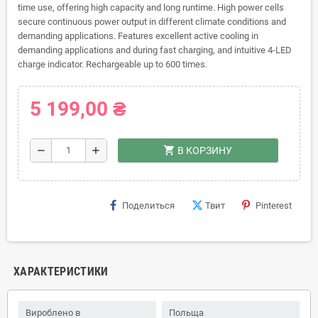
time use, offering high capacity and long runtime. High power cells
secure continuous power output in different climate conditions and
demanding applications. Features excellent active cooling in
demanding applications and during fast charging, and intuitive 4-LED
charge indicator. Rechargeable up to 600 times.
5 199,00 ₴
shopping_cart
remove
add
В КОРЗИНУ
Поделиться
Твит
Pinterest
ХАРАКТЕРИСТИКИ
Вироблено в
Польща