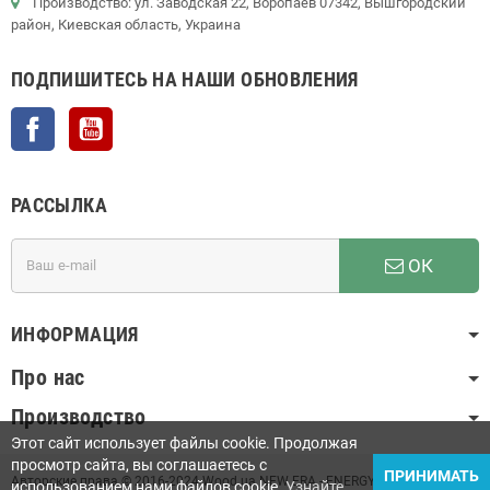
Производство: ул. Заводская 22, Воропаев 07342, Вышгородский
район, Киевская область, Украина
ПОДПИШИТЕСЬ НА НАШИ ОБНОВЛЕНИЯ
Facebook
YouTube
РАССЫЛКА
ОК
ИНФОРМАЦИЯ
Про нас
Производство
Этот сайт использует файлы cookie. Продолжая
просмотр сайта, вы соглашаетесь с
ПРИНИМАТЬ
Авторские права © 2016-2024 Wood.ua NEW ERA - ENERGY GROUP LLC
использованием нами файлов cookie.
Узнайте