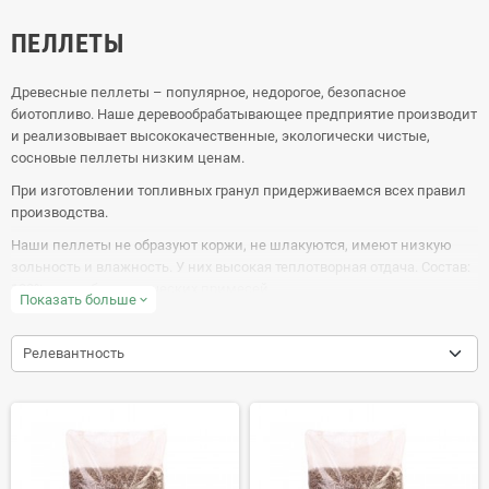
ПЕЛЛЕТЫ
Древесные пеллеты – популярное, недорогое, безопасное
биотопливо. Наше деревообрабатывающее предприятие производит
и реализовывает высококачественные, экологически чистые,
сосновые пеллеты низким ценам.
При изготовлении топливных гранул придерживаемся всех правил
производства.
Наши пеллеты не образуют коржи, не шлакуются, имеют низкую
зольность и влажность. У них высокая теплотворная отдача. Состав:
100% сосна без химических примесей.
Показать больше
expand_more
Используют древесные пеллеты для отопления помещений разного
типа, для производства электроэнергии, а также в качестве
Релевантность
наполнителя туалетных лотков для домашних питомцев.
Древесные пеллеты из сосны с доставкой по Киеву, области и всей
Украине от производителя на Wood.ua