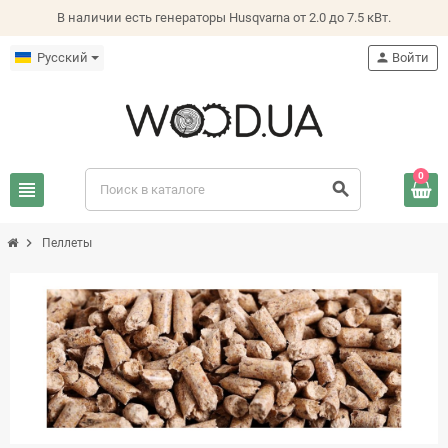
В наличии есть генераторы Husqvarna от 2.0 до 7.5 кВт.
Русский
person
Войти
0
view_headline
search
chevron_right
Пеллеты