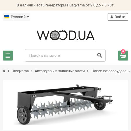
В наличии есть генераторы Husqvarna от 2.0 до 7.5 кВт.
Русский
person
Войти
0
view_headline
search
chevron_right
chevron_right
chevron_right
Husqvarna
Аксессуары и запасные части
Навесное оборудовани