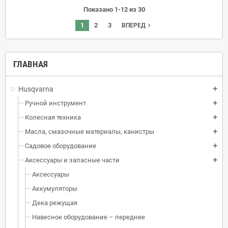
Показано 1-12 из 30
1
2
3
navigate_next
ВПЕРЕД
ГЛАВНАЯ
Husqvarna
add
Ручной инструмент
add
Колесная техника
add
Масла, смазочные материалы, канистры
add
Садовое оборудование
add
Аксессуары и запасные части
add
Аксессуары
Аккумуляторы
Дека режущая
Навесное оборудование – переднее