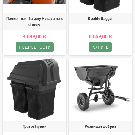
Полиця для багажу Husqvarna з
Double Bagger
сіткою
4 899,00 ₴
8 669,00 ₴
ПОДРОБНОСТИ
КУПИТЬ
Травозбірник
Розкидач добрив