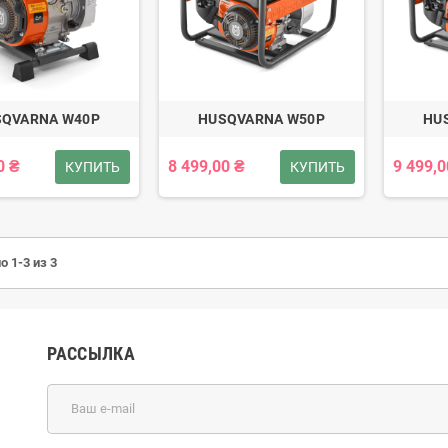
SQVARNA W40P
HUSQVARNA W50P
HU
0 ₴
8 499,00 ₴
9 499,0
КУПИТЬ
КУПИТЬ
о 1-3 из 3
РАССЫЛКА