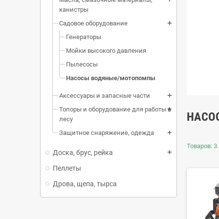
канистры
Садовое оборудование
add
Генераторы
Мойки высокого давления
Пылесосы
Насосы водяные/мотопомпы
Аксессуары и запасные части
add
Топоры и оборудование для работы в
add
НАСО
лесу
Защитное снаряжение, одежда
add
Товаров: 3.
Доска, брус, рейка
add
Пеллеты
Дрова, щепа, тырса