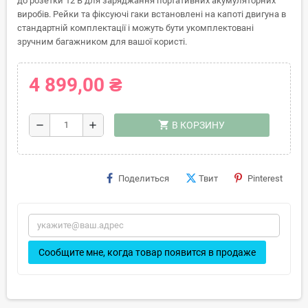
до розетки 12 В для заряджання портативних акумуляторних
виробів. Рейки та фіксуючі гаки встановлені на капоті двигуна в
стандартній комплектації і можуть бути укомплектовані
зручним багажником для вашої користі.
4 899,00 ₴
shopping_cart
remove
add
В КОРЗИНУ
Поделиться
Твит
Pinterest
Сообщите мне, когда товар появится в продаже