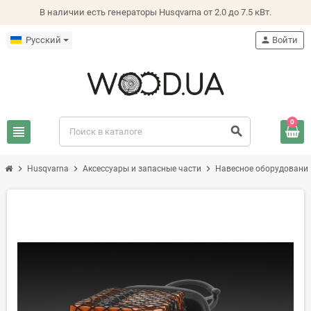
В наличии есть генераторы Husqvarna от 2.0 до 7.5 кВт.
Русский
person
Войти
0
view_headline
search
chevron_right
chevron_right
chevron_right
Husqvarna
Аксессуары и запасные части
Навесное оборудование