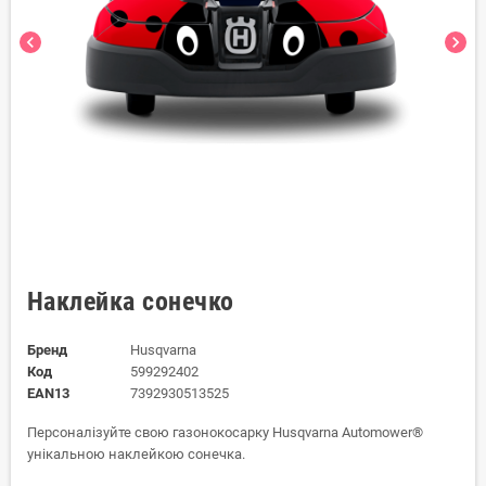
chevron_left
chevron_right
Наклейка сонечко
Бренд
Husqvarna
Код
599292402
EAN13
7392930513525
Персоналізуйте свою газонокосарку Husqvarna Automower®
унікальною наклейкою сонечка.