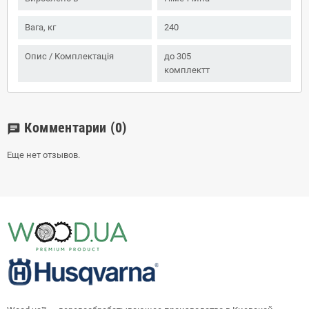
Вага, кг
240
Опис / Комплектація
до 305
комплектт
Комментарии
(0)
chat
Еще нет отзывов.