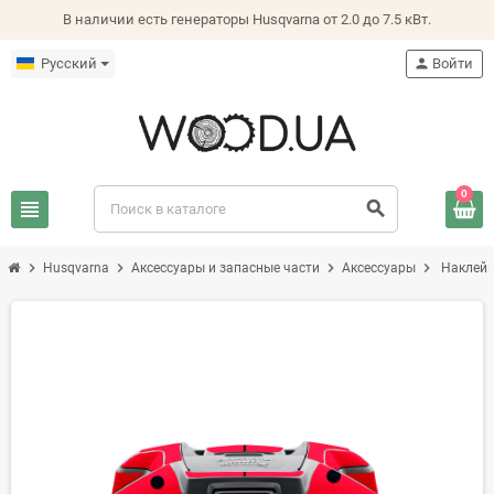
В наличии есть генераторы Husqvarna от 2.0 до 7.5 кВт.
Русский
person
Войти
0
view_headline
search
chevron_right
chevron_right
chevron_right
chevron_right
Husqvarna
Аксессуары и запасные части
Аксессуары
Наклейк