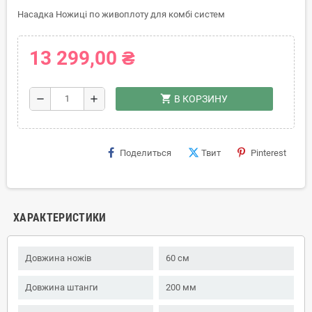
Насадка Ножиці по живоплоту для комбі систем
13 299,00 ₴
shopping_cart
remove
add
В КОРЗИНУ
Поделиться
Твит
Pinterest
ХАРАКТЕРИСТИКИ
Довжина ножів
60 см
Довжина штанги
200 мм