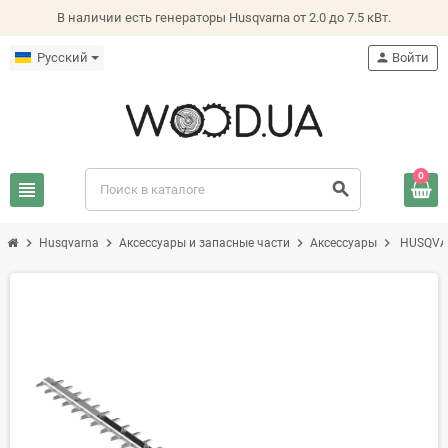
В наличии есть генераторы Husqvarna от 2.0 до 7.5 кВт.
Русский
person
Войти
0
view_headline
search
chevron_right
chevron_right
chevron_right
chevron_right
Husqvarna
Аксессуары и запасные части
Аксессуары
HUSQVAR