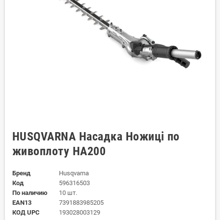
HUSQVARNA Насадка Ножиці по
живоплоту HA200
Бренд
Husqvarna
Код
596316503
По наличию
10 шт.
EAN13
7391883985205
КОД UPC
193028003129