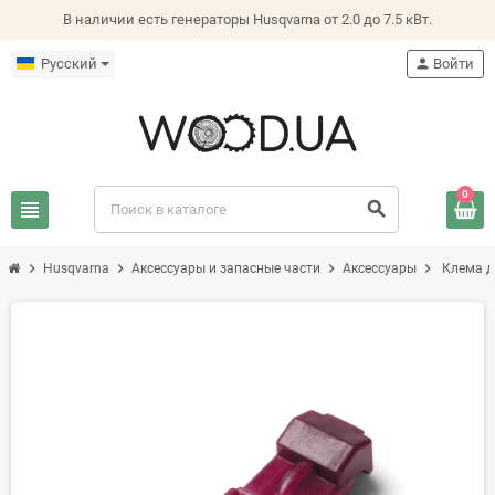
В наличии есть генераторы Husqvarna от 2.0 до 7.5 кВт.
Русский
person
Войти
0
view_headline
search
chevron_right
chevron_right
chevron_right
chevron_right
Husqvarna
Аксессуары и запасные части
Аксессуары
Клема д