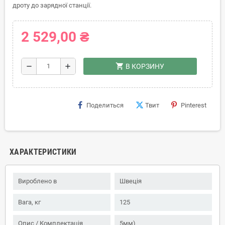
дроту до зарядної станції.
2 529,00 ₴
shopping_cart
remove
add
В КОРЗИНУ
Поделиться
Твит
Pinterest
ХАРАКТЕРИСТИКИ
Вироблено в
Швеція
Вага, кг
125
Опис / Комплектація
5мм)