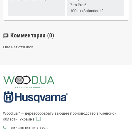
7 та Pro 5
100шт (Satandard 2
Комментарии
(0)
chat
Еще нет отзывов.
Wood.ua™ — деревообрабатывающее производство в Киевской
области, Украина.
[...]
Тел.:
+38 050 357 7725