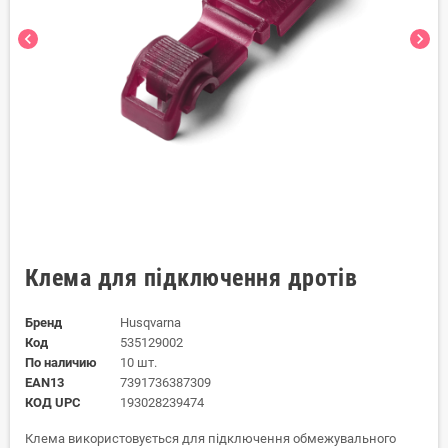
chevron_left
chevron_right
Клема для підключення дротів
Бренд
Husqvarna
Код
535129002
По наличию
10 шт.
EAN13
7391736387309
КОД UPC
193028239474
Клема використовується для підключення обмежувального