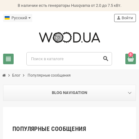
В наличии есть генераторы Husqvarna от 2.0 до 7.5 кВт.
Русский
person
Войти
0
view_headline
search
chevron_right
chevron_right
Блог
Популярные сообщения
BLOG NAVIGATION
ПОПУЛЯРНЫЕ СООБЩЕНИЯ