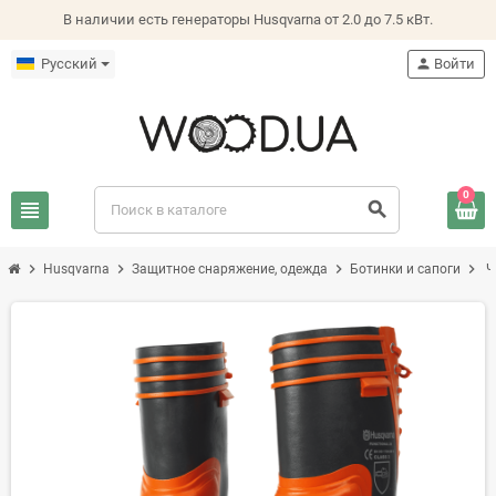
В наличии есть генераторы Husqvarna от 2.0 до 7.5 кВт.
Русский
person
Войти
0
view_headline
search
chevron_right
chevron_right
chevron_right
chevron_right
Husqvarna
Защитное снаряжение, одежда
Ботинки и сапоги
Ч