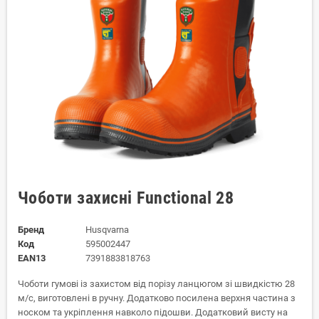
Чоботи захисні Functional 28
Бренд
Husqvarna
Код
595002447
EAN13
7391883818763
Чоботи гумові із захистом від порізу ланцюгом зі швидкістю 28
м/с, виготовлені в ручну. Додатково посилена верхня частина з
носком та укріплення навколо підошви. Додатковий висту на