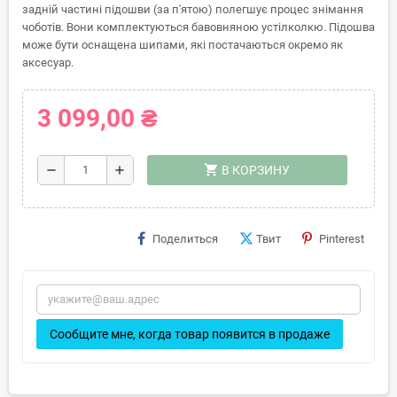
задній частині підошви (за п'ятою) полегшує процес знімання
чоботів. Вони комплектуються бавовняною устілколкю. Підошва
може бути оснащена шипами, які постачаються окремо як
аксесуар.
3 099,00 ₴
shopping_cart
remove
add
В КОРЗИНУ
Поделиться
Твит
Pinterest
Сообщите мне, когда товар появится в продаже