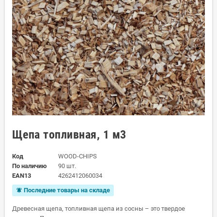
Щепа топливная, 1 м3
Код
WOOD-CHIPS
По наличию
90 шт.
EAN13
4262412060034
Последние товары на складе
notifications_active
Древесная щепа, топливная щепа из сосны – это твердое