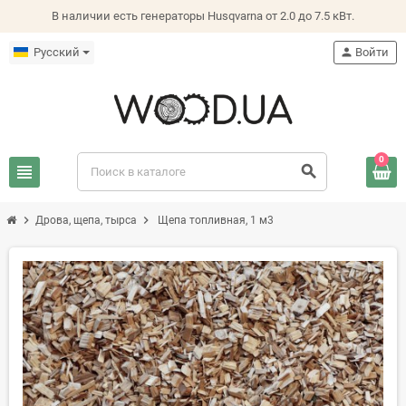
В наличии есть генераторы Husqvarna от 2.0 до 7.5 кВт.
Русский
person
Войти
0
view_headline
search
chevron_right
chevron_right
Дрова, щепа, тырса
Щепа топливная, 1 м3