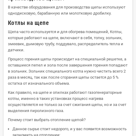
В качестве оборудования для производства щепы используют
однодисковую, барабанную или молотковую дробилку.
Котлы на щепе
Щепа часто используется и для обогрева помещений, Котлы,
которые работают на щепе, включают в себя, топку, зольник,
змеевик, дымовую трубу, поддувало, распределитель тепла и
датчики.
Процесс горения щепы происходит на специальной решетке, а
оставшиеся пепел и зола после завершения горения попадают
в зольник. Зольник специального котла нужно чистить всего 2
раза в месяц, так как после сгорания щепы остается до 5 %
остатка от изначального объема.
Как правило, на щепе и опилках работают газогенераторные
котлы, именно в таких установках процесс нагрева
осуществляется не только за счет сжигания щепы, но и за счет
выделения пиролизного газа.
Почему стоит выбрать отопление щепой?
Данное сырье стоит недорого, и у вас появится возможность
экономить на отоплении;