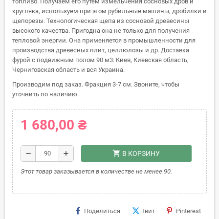
топливо. Получаем его путем измельчения сосновых дров и
кругляка, используем при этом рубильные машины, дробилки и
щепорезы. Технологическая щепа из сосновой древесины
высокого качества. Пригодна она не только для получения
тепловой энергии. Она применяется в промышленности для
производства древесных плит, целлюлозы и др. Доставка
фурой c подвижным полом 90 м3: Киев, Киевская область,
Черниговская область и вся Украина.
Производим под заказ. Фракция 3-7 см. Звоните, чтобы
уточнить по наличию.
1 680,00 ₴
shopping_cart
remove
add
В КОРЗИНУ
Этот товар заказывается в количестве не менее 90.
Поделиться
Твит
Pinterest