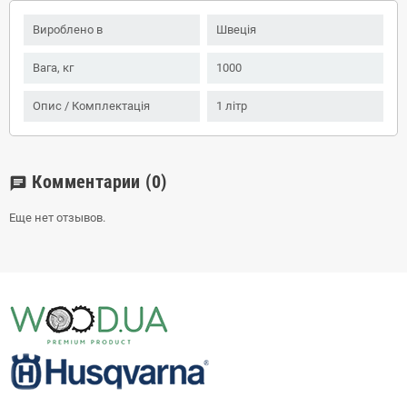
Вироблено в
Швеція
Вага, кг
1000
Опис / Комплектація
1 літр
Комментарии
(0)
chat
Еще нет отзывов.