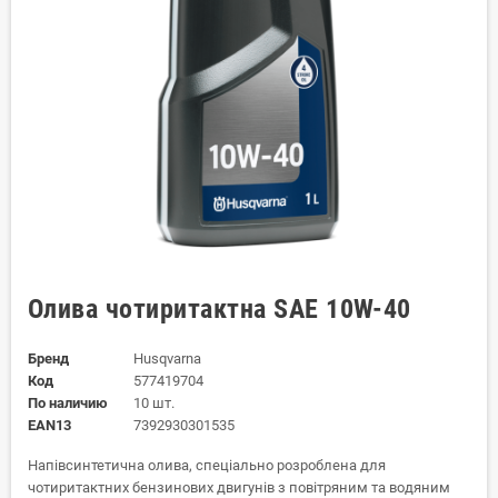
Олива чотиритактна SAE 10W-40
Бренд
Husqvarna
Код
577419704
По наличию
10 шт.
EAN13
7392930301535
Напівсинтетична олива, спеціально розроблена для
чотиритактних бензинових двигунів з повітряним та водяним