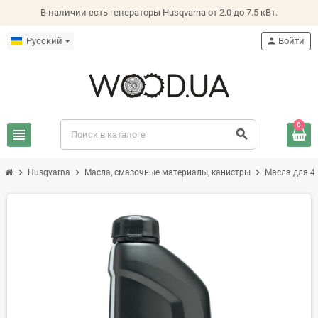
В наличии есть генераторы Husqvarna от 2.0 до 7.5 кВт.
Русский
person
Войти
0
view_headline
search
chevron_right
chevron_right
chevron_right
Husqvarna
Масла, смазочные материалы, канистры
Масла для 4