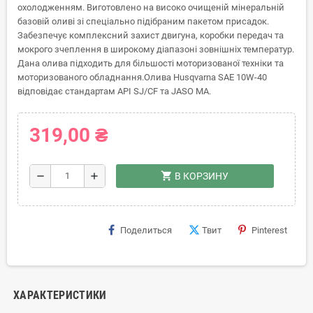
охолодженням. Виготовлено на високо очищеній мінеральній
базовій оливі зі спеціально підібраним пакетом присадок.
Забезпечує комплексний захист двигуна, коробки передач та
мокрого зчеплення в широкому діапазоні зовнішніх температур.
Дана олива підходить для більшості моторизованої техніки та
моторизованого обладнання.Олива Husqvarna SAE 10W-40
відповідає стандартам API SJ/CF та JASO MA.
319,00 ₴
shopping_cart
remove
add
В КОРЗИНУ
Поделиться
Твит
Pinterest
ХАРАКТЕРИСТИКИ