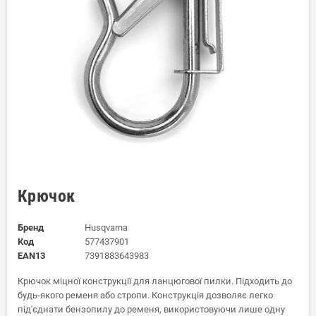
Крючок
Бренд
Husqvarna
Код
577437901
EAN13
7391883643983
Крючок міцної конструкції для ланцюгової пилки. Підходить до
будь-якого ременя або стропи. Конструкція дозволяє легко
під'єднати бензопилу до ременя, використовуючи лише одну