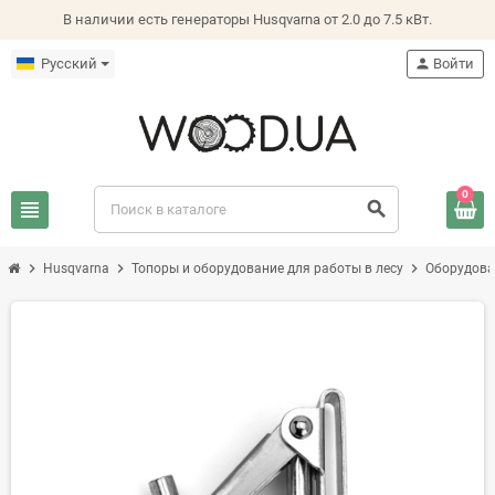
В наличии есть генераторы Husqvarna от 2.0 до 7.5 кВт.
Русский
person
Войти
0
view_headline
search
chevron_right
chevron_right
chevron_right
Husqvarna
Топоры и оборудование для работы в лесу
Оборудова