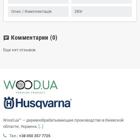
Опис / Комплектація
283г
Комментарии
(0)
chat
Еще нет отзывов.
Wood.ua™ — деревообрабатывающее производство в Киевской
области, Украина.
[...]
Тел.:
+38 050 357 7725