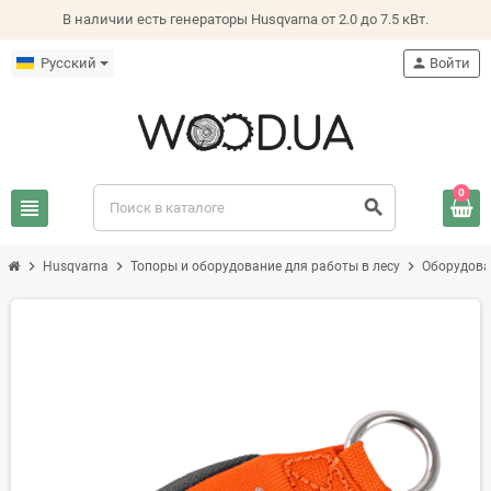
В наличии есть генераторы Husqvarna от 2.0 до 7.5 кВт.
Русский
person
Войти
0
view_headline
search
chevron_right
chevron_right
chevron_right
Husqvarna
Топоры и оборудование для работы в лесу
Оборудова