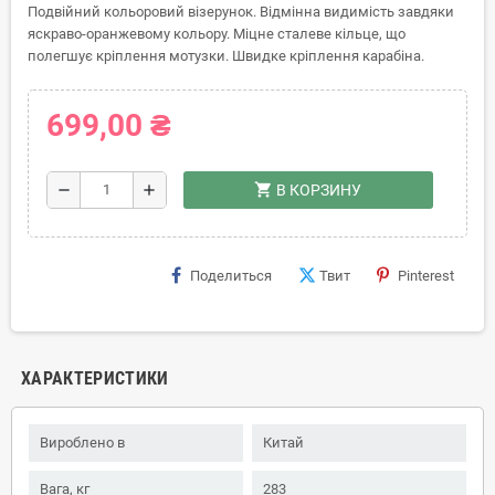
Подвійний кольоровий візерунок. Відмінна видимість завдяки
яскраво-оранжевому кольору. Міцне сталеве кільце, що
полегшує кріплення мотузки. Швидке кріплення карабіна.
699,00 ₴
shopping_cart
remove
add
В КОРЗИНУ
Поделиться
Твит
Pinterest
ХАРАКТЕРИСТИКИ
Вироблено в
Китай
Вага, кг
283