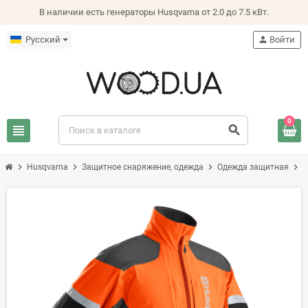
В наличии есть генераторы Husqvarna от 2.0 до 7.5 кВт.
Русский
person
Войти
0
view_headline
search
chevron_right
chevron_right
chevron_right
chevron_right
Husqvarna
Защитное снаряжение, одежда
Одежда защитная