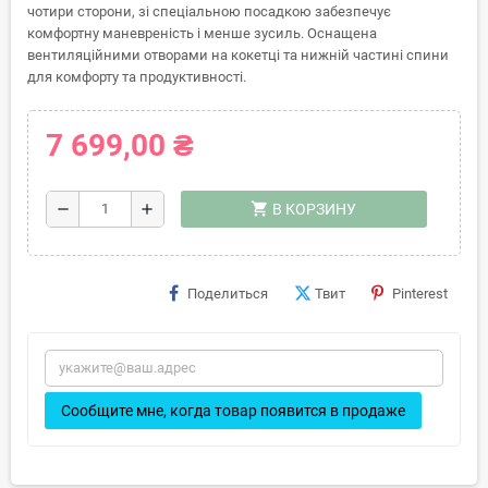
чотири сторони, зі спеціальною посадкою забезпечує
комфортну маневреність і менше зусиль. Оснащена
вентиляційними отворами на кокетці та нижній частині спини
для комфорту та продуктивності.
7 699,00 ₴
shopping_cart
remove
add
В КОРЗИНУ
Поделиться
Твит
Pinterest
Сообщите мне, когда товар появится в продаже