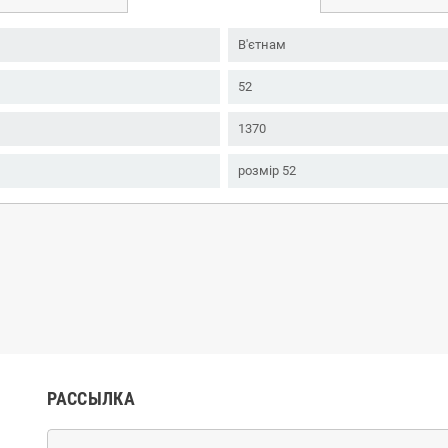
В'єтнам
52
1370
розмір 52
РАССЫЛКА