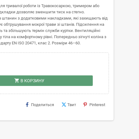
ля тривалої роботи із Травокосаркою, тримером або
ідкладки дозволяє зменшити тиск на стегно.
ів штанин з додатковими накладками, які захищають від
 обтрушування мокрої трави зі штанів. Підсилення на
ь та збільшують термін служби куртки. Вентиляційні
іла на комфортному рівні. Попередньо зігнуті коліна з
рту EN ISO 20471, клас 2. Розміри 46–60.
shopping_cart
В КОРЗИНУ
Поделиться
Твит
Pinterest