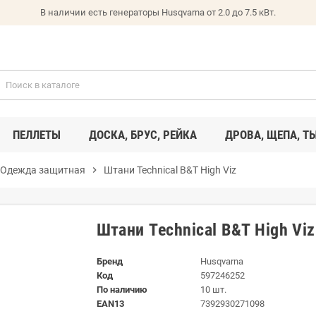
В наличии есть генераторы Husqvarna от 2.0 до 7.5 кВт.
ПЕЛЛЕТЫ
ДОСКА, БРУС, РЕЙКА
ДРОВА, ЩЕПА, Т
Одежда защитная
chevron_right
Штани Technical B&T High Viz
Штани Technical B&T High Viz
Бренд
Husqvarna
Код
597246252
По наличию
10 шт.
EAN13
7392930271098