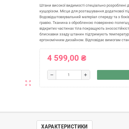
Штани високої видимості спеціально розроблені д
кущорізом. Місце для розташування додаткової п
Водовідштовхувальний матеріал спереду та з бок
гравію. Тканина з обробленою поверхнею полегшує
відкритих частинах тіла покращують зносостійкіст
блискавки ззаду штанин підтримують температуру т
ергономічним дизайном. Відповідає вимогам станда
4 599,00 ₴
remove
add
zoom_out_map
ХАРАКТЕРИСТИКИ