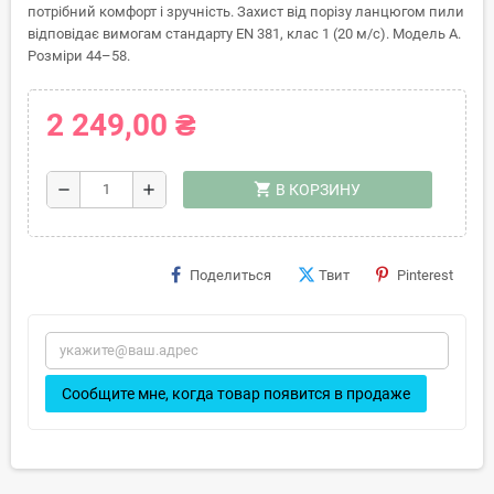
потрібний комфорт і зручність. Захист від порізу ланцюгом пили
відповідає вимогам стандарту EN 381, клас 1 (20 м/с). Модель А.
Розміри 44–58.
2 249,00 ₴
shopping_cart
remove
add
В КОРЗИНУ
Поделиться
Твит
Pinterest
Сообщите мне, когда товар появится в продаже