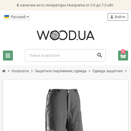
В наличии есть генераторы Husqvarna от 2.0 до 7.5 кВт.
Русский
person
Войти
0
view_headline
search
chevron_right
chevron_right
chevron_right
chevron_right
Husqvarna
Защитное снаряжение, одежда
Одежда защитная