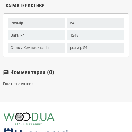
ХАРАКТЕРИСТИКИ
Розмір
54
Вага, кг
1248
Опис / Комплектація
розмір 54
Комментарии
(0)
chat
Еще нет отзывов.