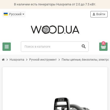
В наличии есть генераторы Husqvarna от 2.0 до 7.5 кВт.
Русский
person
Войти
0
view_headline
search
chevron_right
chevron_right
chevron_right
Husqvarna
Ручной инструмент
Пилы цепные, бензопилы, электр