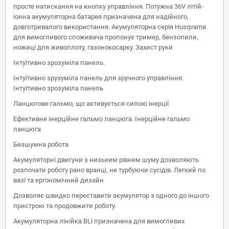
просте натискання на кнопку управління. Потужна 36V літій-
іонна акумуляторна батарея призначена для надійного,
довготривалого використання. Акумуляторна серія Husqvarna
для вимогливого споживача пропонує тример, бензопили,
ножиці для живоплоту, газонокосарку. Захист руки
Інтуїтивно зрозуміла панель.
Інтуїтивно зрузуміла панель для зручного управління.
Інтуїтивно зрозуміла панель
Ланцюгове гальмо, що активується силою інерції
Ефективне інерційне гальмо ланцюга. Інерційне гальмо
ланцюга
Безшумна робота
Акумуляторні двигуни з низьким рівнем шуму дозволяють
розпочати роботу рано вранці, не турбуючи сусідів. Легкий по
вазі та ергономічний дизайн
Дозволяє швидко переставити акумулятор з одного до іншого
пристрою та продовжити роботу.
Акумуляторна лінійка BLi призначена для вимогливих