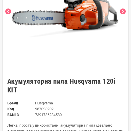
chevron_left
chevron_right
Акумуляторна пила Husqvarna 120i
KIT
Бренд
Husqvarna
Код
967098202
EAN13
7391736234580
Легка, проста у використанні акумуляторна пила ідеально