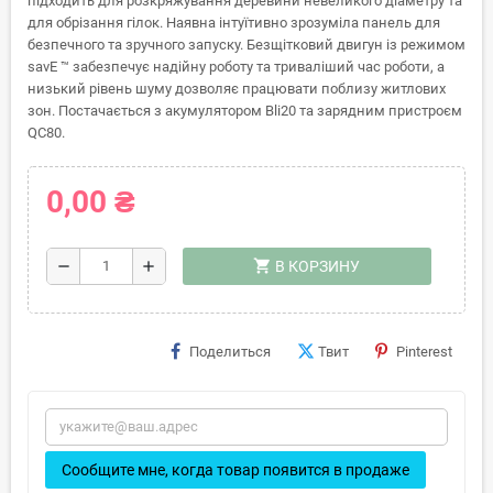
підходить для розкряжування деревини невеликого діаметру та
для обрізання гілок. Наявна інтуїтивно зрозуміла панель для
безпечного та зручного запуску. Безщітковий двигун із режимом
savE ™ забезпечує надійну роботу та триваліший час роботи, а
низький рівень шуму дозволяє працювати поблизу житлових
зон. Постачається з акумулятором Bli20 та зарядним пристроєм
QC80.
0,00 ₴
shopping_cart
remove
add
В КОРЗИНУ
Поделиться
Твит
Pinterest
Сообщите мне, когда товар появится в продаже