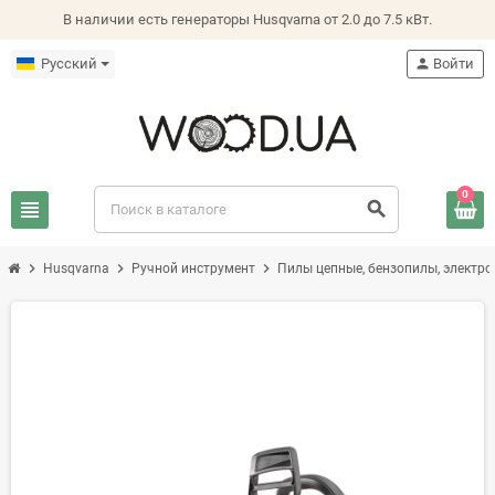
В наличии есть генераторы Husqvarna от 2.0 до 7.5 кВт.
Русский
person
Войти
0
view_headline
search
chevron_right
chevron_right
chevron_right
Husqvarna
Ручной инструмент
Пилы цепные, бензопилы, электр