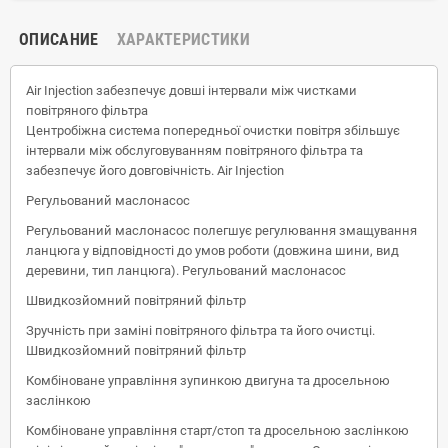
ОПИСАНИЕ
ХАРАКТЕРИСТИКИ
Air Injection забезпечує довші інтервали між чистками
повітряного фільтра
Центробіжна система попередньої очистки повітря збільшує
інтервали між обслуговуванням повітряного фільтра та
забезпечує його довговічність. Air Injection
Регульований маслонасос
Регульований маслонасос полегшує регулювання змащування
ланцюга у відповідності до умов роботи (довжина шини, вид
деревини, тип ланцюга). Регульований маслонасос
Швидкозйомний повітряний фільтр
Зручність при заміні повітряного фільтра та його очистці.
Швидкозйомний повітряний фільтр
Комбіноване управління зупинкою двигуна та дросельною
заслінкою
Комбіноване управління старт/стоп та дросельною заслінкою