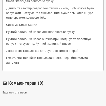
Smart Start® для легкого запуску
Двигун та стартер розроблені таким чином, щоб можна було
запускати інструмент з мінімальним зусиллям. Опір шнура
стартера зменшено до 40%.
Система Smart Start®
Ручний паливний насос для швидкого запуску
Ручний паливний насос значно пришвидшує та полегшує
запуск інструменту. Ручний паливний насос
Ланцюгове гальмо, що активується силою інерції
Ефективне інерційне гальмо ланцюга. Інерційне гальмо
ланцюга
Комментарии
(0)
chat
Еще нет отзывов.