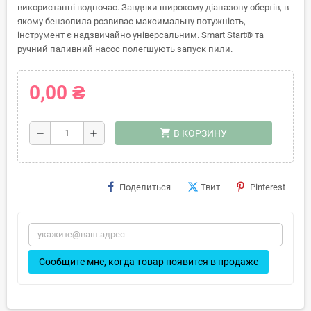
використанні водночас. Завдяки широкому діапазону обертів, в
якому бензопила розвиває максимальну потужність,
інструмент є надзвичайно універсальним. Smart Start® та
ручний паливний насос полегшують запуск пили.
0,00 ₴
shopping_cart
remove
add
В КОРЗИНУ
Поделиться
Твит
Pinterest
Сообщите мне, когда товар появится в продаже