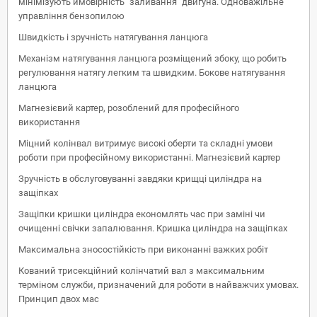
мінімізують ймовірність "заливання" двигуна. Одноважільне
управління бензопилою
Швидкість і зручність натягування ланцюга
Механізм натягування ланцюга розміщений збоку, що робить
регулювання натягу легким та швидким. Бокове натягування
ланцюга
Магнезієвий картер, розоблений для професійного
використання
Міцний колінвал витримує високі оберти та складні умови
роботи при професійному використанні. Магнезієвий картер
Зручність в обслуговуванні завдяки крищці циліндра на
защіпках
Защіпки кришки циліндра економлять час при заміні чи
очищенні свічки запалювання. Кришка циліндра на защіпках
Максимальна зносостійкість при виконанні важких робіт
Кований трисекційний колінчатий вал з максимальним
терміном служби, призначений для роботи в найважчих умовах.
Принцип двох мас