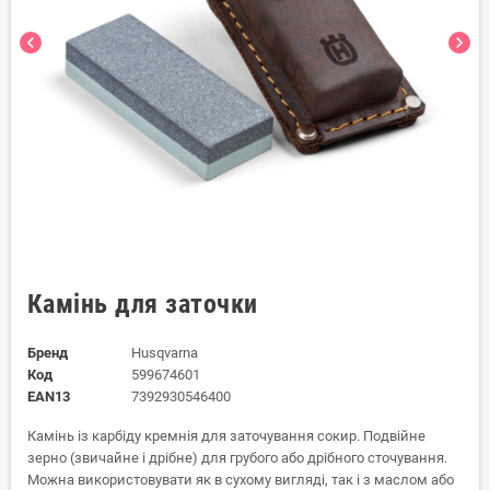
chevron_left
chevron_right
Камінь для заточки
Бренд
Husqvarna
Код
599674601
EAN13
7392930546400
Камінь із карбіду кремнія для заточування сокир. Подвійне
зерно (звичайне і дрібне) для грубого або дрібного сточування.
Можна використовувати як в сухому вигляді, так і з маслом або