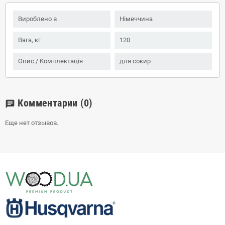
Вироблено в
Німеччина
Вага, кг
120
Опис / Комплектація
для сокир
Комментарии
(0)
chat
Еще нет отзывов.