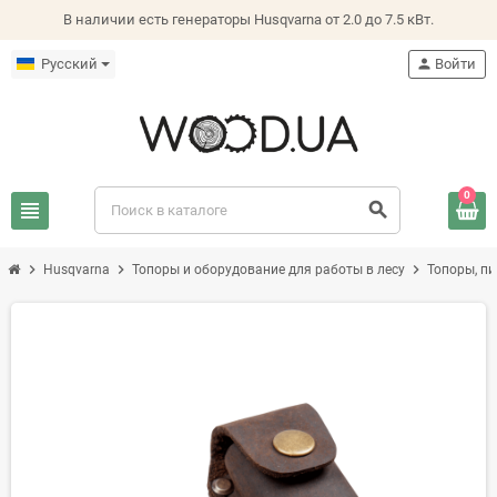
В наличии есть генераторы Husqvarna от 2.0 до 7.5 кВт.
Русский
person
Войти
0
view_headline
search
chevron_right
chevron_right
chevron_right
Husqvarna
Топоры и оборудование для работы в лесу
Топоры, пи