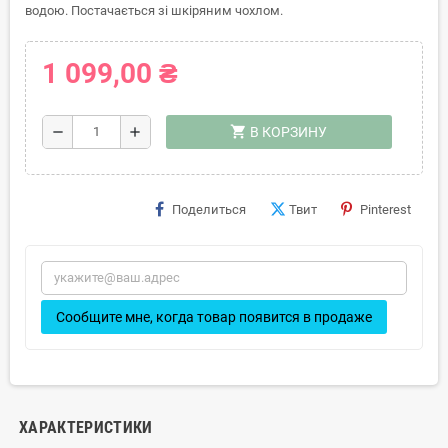
водою. Постачається зі шкіряним чохлом.
1 099,00 ₴
shopping_cart
remove
add
В КОРЗИНУ
Поделиться
Твит
Pinterest
Сообщите мне, когда товар появится в продаже
ХАРАКТЕРИСТИКИ