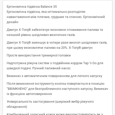
Ергономічна підвіска Balance 35
Ергономічна підвіска, яка оптимально розподіляє
навантаження між плечми, грудьми та спиною. Ергономічний
дизайн
Двигун X-Torq® забезпечує економне споживання палива та
низький рівень шкідливих вихлопних газів.
Двигун X-Torq® зменшує в чотири рази вихлоп шкідливих газів,
при цьому економлячи паливо на 20%. X-Torq®-двигун
Просте використання тримерної головки
Надпотужна ріжуча систем з подвійним кордом Tap 'n Go для
швидкої подачі. Ручний паливний насос
Вимикач з автоматичним поверненням для легкого запуску
Після вимкнення інструменту кнопка повертається в позицію
"ВВІМКНЕНО" для безпроблемного наступного запуску. Вимикач
із функцією автоповернення
Універсальність застосування (широкий вибір ріжучого
обладнання)
Комбінований захисний кожух може використовуватись як з