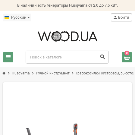
В наличии есть генераторы Husqvarna от 2.0 до 7.5 кВт.
Русский
person
Войти
0
view_headline
search
chevron_right
chevron_right
chevron_right
Husqvarna
Ручной инструмент
Травокосилки, кусторезы, высото