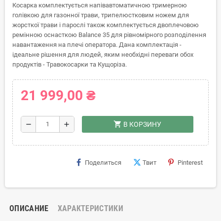
Косарка комплектується напівавтоматичною тримерною
голівкою для газонної трави, трипелюстковим ножем для
жорсткої трави і парослі також комплектується двоплечовою
ремінною оснасткою Balance 35 для рівномірного розподілення
навантаження на плечі оператора. Дана комплектація -
ідеальне рішення для людей, яким необхідні переваги обох
продуктів - Травокосарки та Кущоріза.
21 999,00 ₴
shopping_cart
remove
add
В КОРЗИНУ
Поделиться
Твит
Pinterest
ОПИСАНИЕ
ХАРАКТЕРИСТИКИ