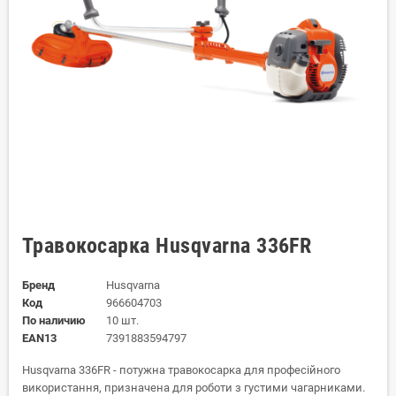
Травокосарка Husqvarna 336FR
Бренд
Husqvarna
Код
966604703
По наличию
10 шт.
EAN13
7391883594797
Husqvarna 336FR - потужна травокосарка для професійного
використання, призначена для роботи з густими чагарниками.