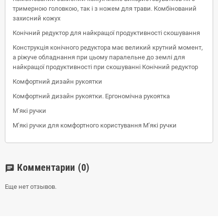
тримерною головкою, так і з ножем для трави. Комбінований
захисний кожух
Конічний редуктор для найкращої продуктивності скошування
Конструкція конічного редуктора має великий крутний момент,
а ріжуче обладнання при цьому паралельне до землі для
найкращої продуктивності при скошуванні Конічний редуктор
Комфортний дизайн рукоятки
Комфортний дизайн рукоятки. Ергономічна рукоятка
М’які ручки
М’які ручки для комфортного користування М’які ручки
Комментарии
(0)
chat
Еще нет отзывов.