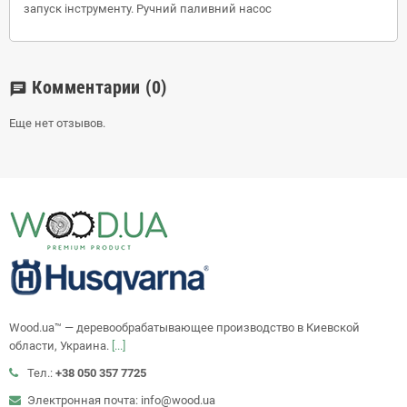
запуск інструменту. Ручний паливний насос
Комментарии
(0)
chat
Еще нет отзывов.
Wood.ua™ — деревообрабатывающее производство в Киевской
области, Украина.
[...]
Тел.:
+38 050 357 7725
Электронная почта: info@wood.ua