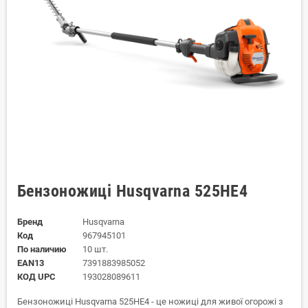
Бензоножиці Husqvarna 525HE4
Бренд
Husqvarna
Код
967945101
По наличию
10 шт.
EAN13
7391883985052
КОД UPC
193028089611
Бензоножиці Husqvarna 525HE4 - це ножиці для живої огорожі з