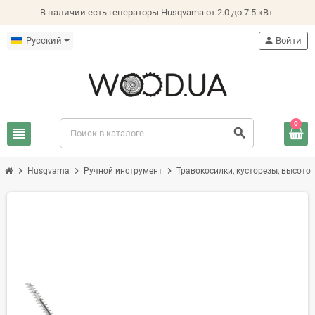
В наличии есть генераторы Husqvarna от 2.0 до 7.5 кВт.
Русский
person
Войти
0
view_headline
search
chevron_right
chevron_right
chevron_right
Husqvarna
Ручной инструмент
Травокосилки, кусторезы, высото