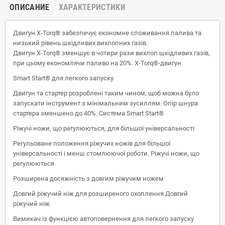
ОПИСАНИЕ
ХАРАКТЕРИСТИКИ
Двигун X-Torq® забезпечує економне споживання палива та
низький рівень шкідливих вихлопних газів.
Двигун X-Torq® зменшує в чотири рази вихлоп шкідливих газів,
при цьому економлячи паливо на 20%. X-Torq®-двигун
Smart Start® для легкого запуску
Двигун та стартер розроблені таким чином, щоб можна було
запускати інструмент з мінімальним зусиллям. Опір шнура
стартера зменшено до 40%. Система Smart Start®
Ріжучі ножи, що регулюються, для більшої універсальності
Регульоване положення ріжучих ножів для більшої
універсальності і менш стомлюючої роботи. Ріжучі ножи, що
регулюються
Розширена досяжність з довгим ріжучим ножем
Довгий ріжучий ніж для розширеного охоплення Довгий
ріжучий ніж
Вимикач із функцією автоповернення для легкого запуску