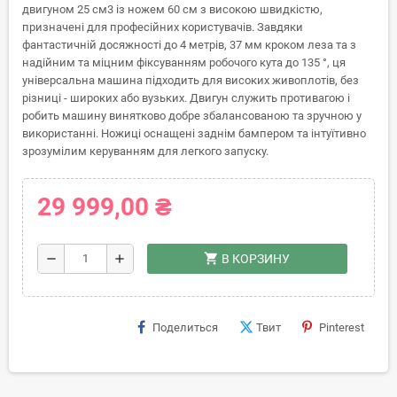
двигуном 25 см3 із ножем 60 см з високою швидкістю,
призначені для професійних користувачів. Завдяки
фантастичній досяжності до 4 метрів, 37 мм кроком леза та з
надійним та міцним фіксуванням робочого кута до 135 °, ця
універсальна машина підходить для високих живоплотів, без
різниці - широких або вузьких. Двигун служить противагою і
робить машину винятково добре збалансованою та зручною у
використанні. Ножиці оснащені заднім бампером та інтуїтивно
зрозумілим керуванням для легкого запуску.
29 999,00 ₴
shopping_cart
remove
add
В КОРЗИНУ
Поделиться
Твит
Pinterest