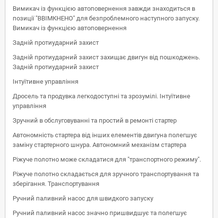
Вимикач із функцією автоповернення завжди знаходиться в
позиції "ВВІМКНЕНО" для безпроблемного наступного запуску.
Вимикач із функцією автоповернення
Задній протиударний захист
Задній протиударний захист захищає двигун від пошкоджень.
Задній протиударний захист
Інтуїтивне управління
Дросель та продувка легкодоступні та зрозумілі. Інтуїтивне
управління
Зручний в обслуговуванні та простий в ремонті стартер
Автономність стартера від інших елементів двигуна полегшує
заміну стартерного шнура. Автономний механізм стартера
Ріжуче полотно може складатися для "транспортного режиму".
Ріжуче полотно складається для зручного транспортування та
зберігання. Транспортування
Ручний паливний насос для швидкого запуску
Ручний паливний насос значно пришвидшує та полегшує