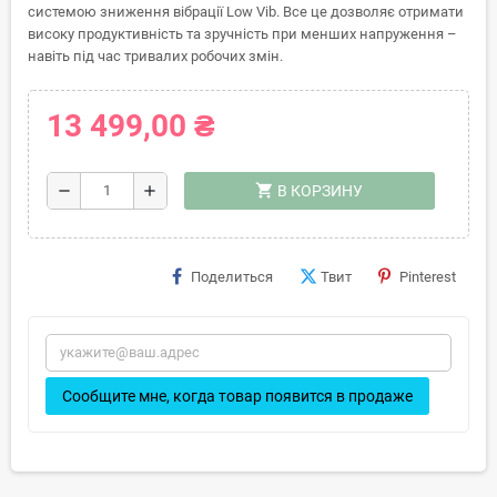
системою зниження вібрації Low Vib. Все це дозволяє отримати
високу продуктивність та зручність при менших напруження –
навіть під час тривалих робочих змін.
13 499,00 ₴
shopping_cart
remove
add
В КОРЗИНУ
Поделиться
Твит
Pinterest
Сообщите мне, когда товар появится в продаже