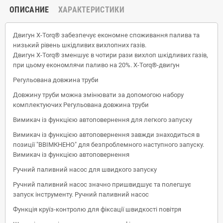
ОПИСАНИЕ
ХАРАКТЕРИСТИКИ
Двигун X-Torq® забезпечує економне споживання палива та
низький рівень шкідливих вихлопних газів.
Двигун X-Torq® зменшує в чотири рази вихлоп шкідливих газів,
при цьому економлячи паливо на 20%. X-Torq®-двигун
Регульована довжина труби
Довжину труби можна змінювати за допомогою набору
комплектуючих Регульована довжина труби
Вимикач із функцією автоповернення для легкого запуску
Вимикач із функцією автоповернення завжди знаходиться в
позиції "ВВІМКНЕНО" для безпроблемного наступного запуску.
Вимикач із функцією автоповернення
Ручний паливний насос для швидкого запуску
Ручний паливний насос значно пришвидшує та полегшує
запуск інструменту. Ручний паливний насос
Функція круїз-контролю для фіксації швидкості повітря