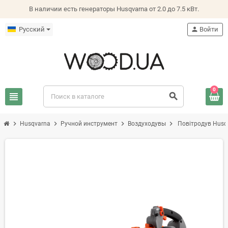
В наличии есть генераторы Husqvarna от 2.0 до 7.5 кВт.
Русский
person
Войти
0
view_headline
search
chevron_right
chevron_right
chevron_right
chevron_right
Husqvarna
Ручной инструмент
Воздуходувы
Повітродув Husq