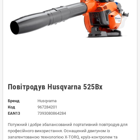
Повітродув Husqvarna 525Bx
Бренд
Husqvarna
Код
967284201
EAN13
7393080864284
Потужний і добре збалансований портативний повітродув для
професійного використання. Оснащений двигуном із
запатентованою технологією X-TORQ, круїз-контролем та