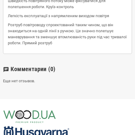
Швидкість повітряного потоку може фіксуватися для
полегшення роботи. Круїз-контроль
Легкість експлуатації з напрямленим виходом повітря
Розтруб повітроводу спроектований таким чином, що він
знаходиться на одній лінії з ручкою. Це значно полегшує
маневрування та зменшує втомлюваність руки під час тривалої
роботи. Прямий розтруб
Комментарии
(0)
chat
Еще нет отзывов.