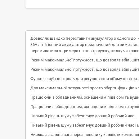
Дозволяє швидко переставити акумулятор з одного до і
36V літій-іонний акумулятор призначений для вимогливи
перемикатися з тримера на повітродувку, пилку чи траво
Режим максимальної потужності, що дозволяє збільшити 
Режим максимальної потужності, що дозволяє збільшити
Функція круїз-контроль для регулювання об'єму повітря.
Для максимальної потужності просто оберіть функцію кр
Працюючи з обладнанням, оснащеним підвісом та вушка
Працюючи з обладнанням, оснащеним підвісом та вушка
Низький рівень шуму забезпечує довший робочий час.
Низький рівень шуму забезпечує довший робочий час і 
Низька загальна вага через невелику кількість компонен