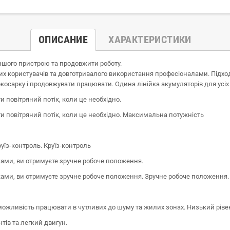
ОПИСАНИЕ
ХАРАКТЕРИСТИКИ
ншого пристрою та продовжити роботу.
х користувачів та довготривалого використання професіоналами. Підход
косарку і продовжувати працювати. Одина лінійка акумуляторів для усіх
повітряний потік, коли це необхідно.
 повітряний потік, коли це необхідно. Максимальна потужність
уїз-контроль. Круїз-контроль
ми, ви отримуєте зручне робоче положення.
ми, ви отримуєте зручне робоче положення. Зручне робоче положення.
можливість працювати в чутливих до шуму та жилих зонах. Низький рів
тів та легкий двигун.