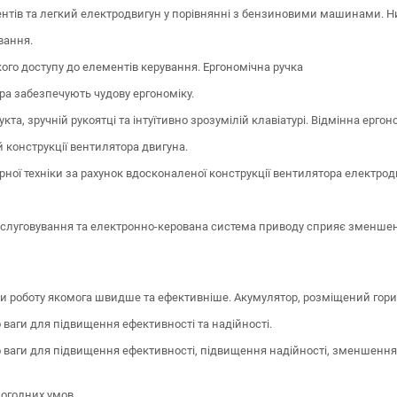
ентів та легкий електродвигун у порівнянні з бензиновими машинами. Н
вання.
ого доступу до елементів керування. Ергономічна ручка
ура забезпечують чудову ергономіку.
а, зручній рукоятці та інтуїтивно зрозумілій клавіатурі. Відмінна ергон
 конструкції вентилятора двигуна.
рної техніки за рахунок вдосконаленої конструкції вентилятора електр
бслуговування та електронно-керована система приводу сприяє зменшен
ти роботу якомога швидше та ефективніше. Акумулятор, розміщений гор
ваги для підвищення ефективності та надійності.
 ваги для підвищення ефективності, підвищення надійності, зменшення
погодних умов