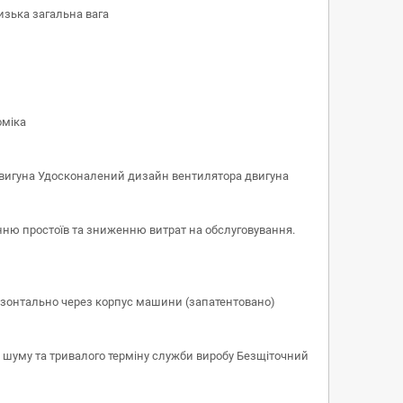
изька загальна вага
оміка
одвигуна Удосконалений дизайн вентилятора двигуна
ню простоїв та зниженню витрат на обслуговування.
изонтально через корпус машини (запатентовано)
 шуму та тривалого терміну служби виробу Безщіточний