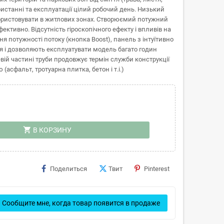
ристанні та експлуатації цілий робочий день. Низький
користовувати в житлових зонах. Створюємий потужний
ктивно. Відсутність гіроскопічного ефекту і впливів на
ня потужності потоку (кнопка Boost), панель з інтуїтивно
 і дозволяють експлуатувати модель багато годин
вій частині труби продовжує термін служби конструкції
сфальт, тротуарна плитка, бетон і т.і.)
shopping_cart
В КОРЗИНУ
Поделиться
Твит
Pinterest
Сообщите мне, когда товар появится в продаже