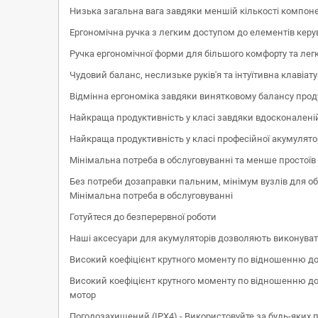
Низька загальна вага завдяки меншій кількості компон
Ергономічна ручка з легким доступом до елементів керу
Ручка ергономічної форми для більшого комфорту та легк
Чудовий баланс, неслизьке руків'я та інтуїтивна клавіат
Відмінна ергономіка завдяки винятковому балансу продукт
Найкраща продуктивність у класі завдяки вдосконаленій
Найкраща продуктивність у класі професійної акумулято
Мінімальна потреба в обслуговуванні та менше простоїв
Без потреби дозаправки пальним, мінімум вузлів для о
Мінімальна потреба в обслуговуванні
Готуйтеся до безперервної роботи
Наші аксесуари для акумуляторів дозволяють виконува
Високий коефіцієнт крутного моменту по відношенню до 
Високий коефіцієнт крутного моменту по відношенню до
мотор
Погодозахищений (IPX4) - Використовуйте за будь-яких 