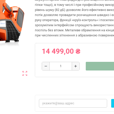
гілки тощо), в тому числі і при професійному вико
рівень шуму (82 дБ) дозволяє його ефективно ви
потік дозволяє провадити розчищення швидко і ефе
руку оператора, функції «круїз-контроль» і посилен
зрозумілим інтерфейсом спрощують використання
поспіль без втоми. Металеве обрамлення на кінце
при численних зіткнення з абразивною поверхнею (а
14 499,00 ₴
remove
add
zoom_out_map