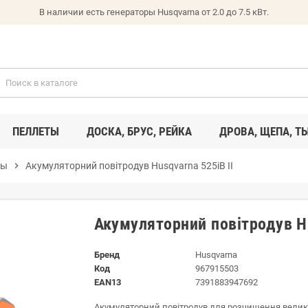
В наличии есть генераторы Husqvarna от 2.0 до 7.5 кВт.
ПЕЛЛЕТЫ
ДОСКА, БРУС, РЕЙКА
ДРОВА, ЩЕПА, Т
вы
chevron_right
Акумуляторний повітродув Husqvarna 525iB II
Акумуляторний повітродув Hu
Бренд
Husqvarna
Код
967915503
EAN13
7391883947692
Акумуляторний повітродув для розчищення великих 