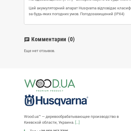
Цей акумуляторний апарат Husqvarna відповідає класифік
за будь-яких погодних умов. Погодозахищений (IPX4)
Комментарии
(0)
chat
Еще нет отзывов.
Wood.ua™ — деревообрабатывающее производство в
Киевской области, Украина.
[...]