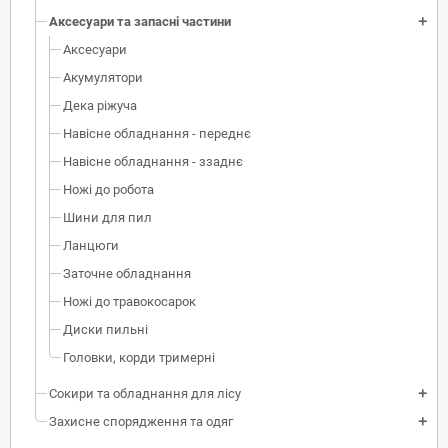
Аксесуари та запасні частини
add
Аксесуари
Акумулятори
Дека ріжуча
Навісне обладнання - переднє
Навісне обладнання - ззаднє
Ножі до робота
Шини для пил
Ланцюги
Заточне обладнання
Ножі до травокосарок
Диски пильні
Головки, корди тримерні
Сокири та обладнання для лісу
add
Захисне спорядження та одяг
add