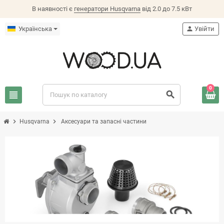
В наявності є
генератори Husqvarna
від 2.0 до 7.5 кВт
Українська
person
Увійти
0
view_headline
search
chevron_right
chevron_right
Husqvarna
Аксесуари та запасні частини