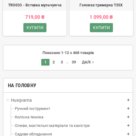
TRO033 - Вставка мульчуюча
Головка тримерна T35Х
719,00 ₴
1 099,00 ₴
КУПИТИ
КУПИТИ
Показано 1-12 з 468 товарів
…
1
2
3
39
navigate_next
ДАЛІ
НА ГОЛОВНУ
Husqvarna
add
Ручний інструмент
add
Колісна техніка
add
Оливи, мастильні матеріали та каністри
add
Садове обладнання
add