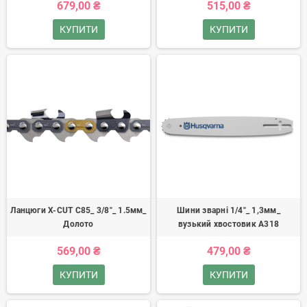
679,00 ₴
515,00 ₴
КУПИТИ
КУПИТИ
Ланцюги X-CUT C85_ 3/8"_ 1.5мм_
Шини зварні 1/4"_ 1,3мм_
Долото
вузький хвостовик А318
569,00 ₴
479,00 ₴
КУПИТИ
КУПИТИ