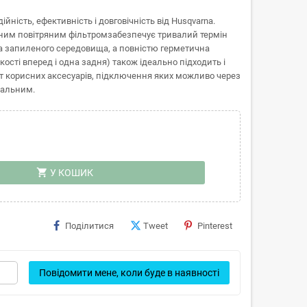
ність, ефективність і довговічність від Husqvarna.
ним повітряним фільтромзабезпечує тривалий термін
 та запиленого середовища, а повністю герметична
сті вперед і одна задня) також ідеально підходить і
нт корисних аксесуарів, підключення яких можливо через
сальним.
shopping_cart
У КОШИК
Поділитися
Tweet
Pinterest
Повідомити мене, коли буде в наявності