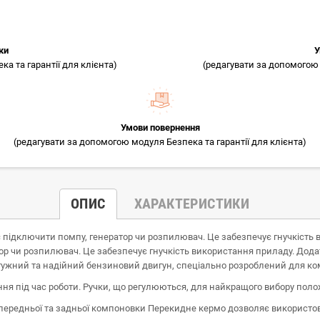
ки
У
а та гарантії для клієнта)
(редагувати за допомогою 
Умови повернення
(редагувати за допомогою модуля Безпека та гарантії для клієнта)
ОПИС
ХАРАКТЕРИСТИКИ
є підключити помпу, генератор чи розпилювач. Це забезпечує гнучкість 
ор чи розпилювач. Це забезпечує гнучкість використання приладу. Дода
ужний та надійний бензиновий двигун, спеціально розроблений для ком
ня під час роботи. Ручки, що регулюються, для найкращого вибору поло
передньої та задньої компоновки Перекидне кермо дозволяє використов