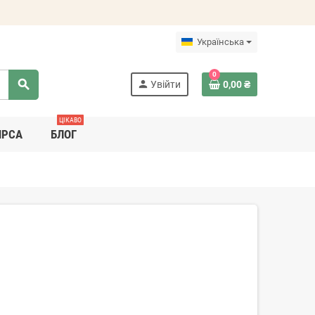
Українська
0
search
person
Увійти
0,00 ₴
ЦІКАВО
ИРСА
БЛОГ