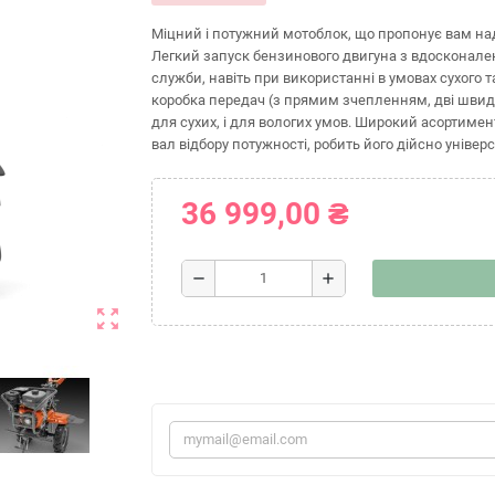
Міцний і потужний мотоблок, що пропонує вам надій
Легкий запуск бензинового двигуна з вдосконале
служби, навіть при використанні в умовах сухого
коробка передач (з прямим зчепленням, дві швидко
для сухих, і для вологих умов. Широкий асортиме
вал відбору потужності, робить його дійсно універ
36 999,00 ₴
remove
add
zoom_out_map