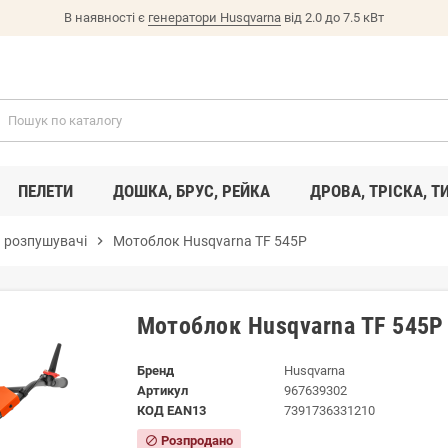
В наявності є
генератори Husqvarna
від 2.0 до 7.5 кВт
ПЕЛЕТИ
ДОШКА, БРУС, РЕЙКА
ДРОВА, ТРІСКА, Т
 розпушувачі
chevron_right
Мотоблок Husqvarna TF 545P
Мотоблок Husqvarna TF 545P
Бренд
Husqvarna
Артикул
967639302
КОД EAN13
7391736331210
Розпродано
block