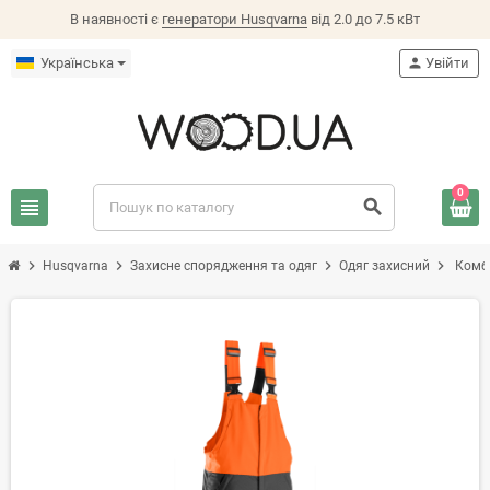
В наявності є
генератори Husqvarna
від 2.0 до 7.5 кВт
Українська
person
Увійти
0
view_headline
search
chevron_right
chevron_right
chevron_right
chevron_right
Husqvarna
Захисне спорядження та одяг
Одяг захисний
Комбі