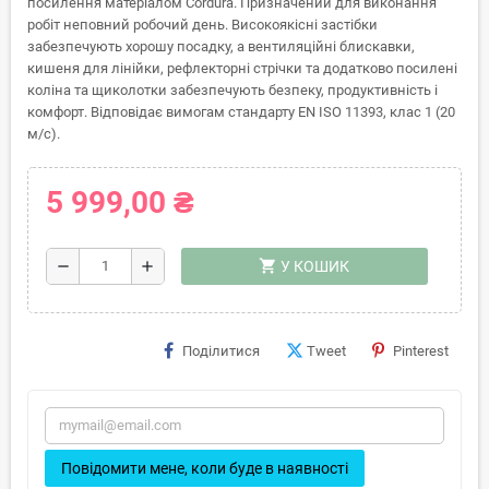
посилення матеріалом Cordura. Призначений для виконання
робіт неповний робочий день. Високоякісні застібки
забезпечують хорошу посадку, а вентиляційні блискавки,
кишеня для лінійки, рефлекторні стрічки та додатково посилені
коліна та щиколотки забезпечують безпеку, продуктивність і
комфорт. Відповідає вимогам стандарту EN ISO 11393, клас 1 (20
м/с).
5 999,00 ₴
shopping_cart
remove
add
У КОШИК
Поділитися
Tweet
Pinterest
Повідомити мене, коли буде в наявності