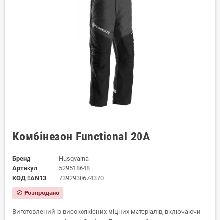
Комбінезон Functional 20A
Бренд
Husqvarna
Артикул
529518648
КОД EAN13
7392930674370
Розпродано
block
Виготовлений із високоякісних міцних матеріалів, включаючи