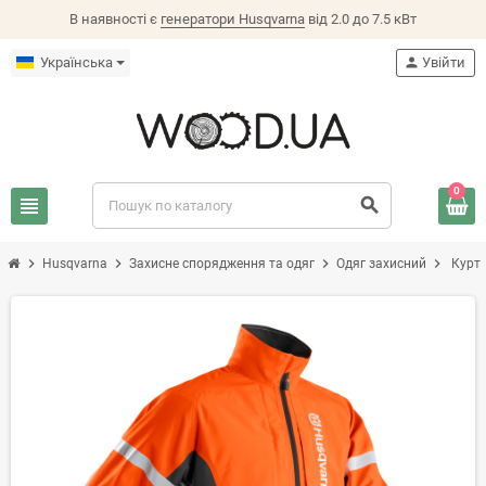
В наявності є
генератори Husqvarna
від 2.0 до 7.5 кВт
Українська
person
Увійти
0
view_headline
search
chevron_right
chevron_right
chevron_right
chevron_right
Husqvarna
Захисне спорядження та одяг
Одяг захисний
Куртк