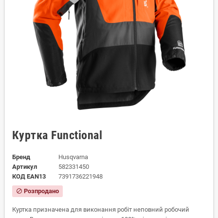
Куртка Functional
Бренд
Husqvarna
Артикул
582331450
КОД EAN13
7391736221948
Розпродано
block
Куртка призначена для виконання робіт неповний робочий