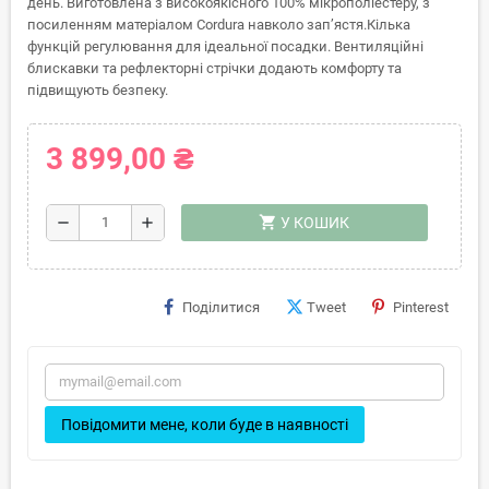
день. Виготовлена з високоякісного 100% мікрополіестеру, з
посиленням матеріалом Cordura навколо зап’ястя.Кілька
функцій регулювання для ідеальної посадки. Вентиляційні
блискавки та рефлекторні стрічки додають комфорту та
підвищують безпеку.
3 899,00 ₴
shopping_cart
remove
add
У КОШИК
Поділитися
Tweet
Pinterest
Повідомити мене, коли буде в наявності