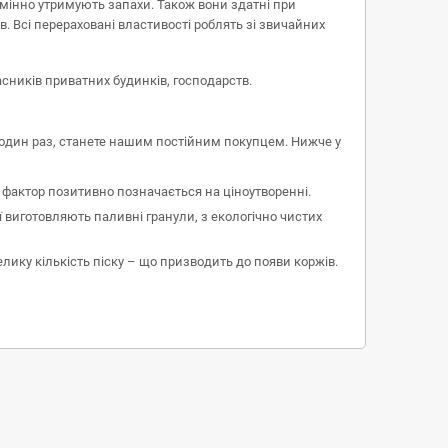
дмінно утримують запахи. Також вони здатні при
. Всі перераховані властивості роблять зі звичайних
сників приватних будинків, господарств.
 один раз, станете нашим постійним покупцем. Нижче у
 фактор позитивно позначається на ціноутворенні.
 виготовляють паливні гранули, з екологічно чистих
елику кількість піску – що призводить до появи коржів.