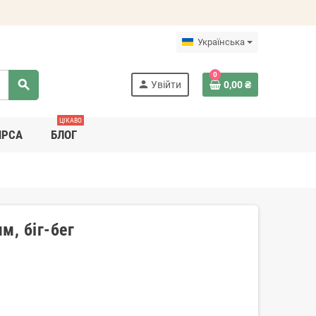
Українська
0
search
person
Увійти
0,00 ₴
ЦІКАВО
ИРСА
БЛОГ
м, біг-бег