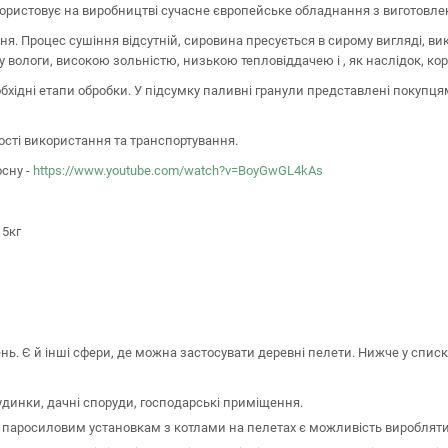
истовує на виробництві сучасне європейське обладнання з виготовлення
я. Процес сушіння відсутній, сировина пресується в сирому вигляді, вик
у вологи, високою зольністю, низькою тепловіддачею і , як наслідок, к
бхідні етапи обробки. У підсумку паливні гранули представлені покупц
ості використання та транспортування.
сну -
https://www.youtube.com/watch?v=BoyGwGL4kAs
15кг
ь. Є й інші сфери, де можна застосувати деревні пелети. Нижче у списк
инки, дачні споруди, господарські приміщення.
аросиловим установкам з котлами на пелетах є можливість виробляти не