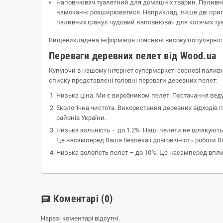
Наповнювач туалетний для домашніх тварин. Паливні п
намоканні розширюватися. Наприклад, лише дві пригор
паливних гранул чудовий наповнювач для котячих туа
Вищевикладена інформація пояснює високу популярність т
Переваги деревних пелет від Wood.ua
Купуючи в нашому інтернет супермаркеті соснові паливн
списку представлені головні переваги деревних пелет:
Низька ціна. Ми є виробником пелет. Постачання вед
Екологічна чистота. Використання деревних відходів 
районів України.
Низька зольність – до 1.2%. Наші пелети не шлакуютьс
Це насамперед Ваша безпека і довговічність роботи В
Низька вологість пелет – до 10%. Це насамперед впли
Коментарі
(0)
chat
Наразі коментарі відсутні.