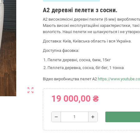
A2 деревні пелети з сосни.
A2 високоякісні деревні пелети (6 мм) виробляють
Мають високі експлуатаційні характеристики, такі 
вологість. Наші пелети не шлакуються і не утворю
Доставка: Київ, Київська область і вся Україна.
Доступна фасовка:
Пелети деревні, сосна, 6мм, 15кг
Пеллета деревна, сосна, біг-бег, 1 тонна
Відео виробництва пелет A2
https://www.youtube.
zoom_out_map
19 000,00 ₴
remove
add