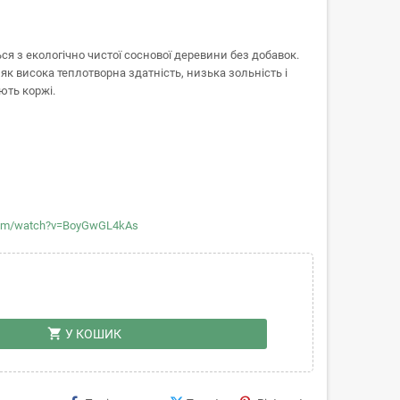
ся з екологічно чистої соснової деревини без добавок.
як висока теплотворна здатність, низька зольність і
ють коржі.
com/watch?v=BoyGwGL4kAs
shopping_cart
У КОШИК