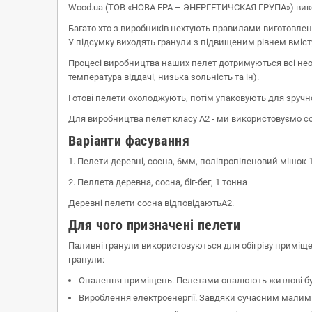
Wood.ua (ТОВ «НОВА ЕРА – ЭНЕРГЕТИЧСКАЯ ГРУПА») викор
Багато хто з виробників нехтують правилами виготовленн
У підсумку виходять гранули з підвищеним рівнем вміст
Процесі виробництва наших пелет дотримуються всі нео
температура віддачі, низька зольність та ін).
Готові пелети охолоджують, потім упаковують для зручн
Для виробництва пелет класу A2 - ми використовуємо со
Варіанти фасування
1. Пелети деревні, сосна, 6мм, поліпропіленовий мішок 
2. Пеллета деревна, сосна, біг-бег, 1 тонна
Деревні пелети сосна відповідаютьA2.
Для чого призначені пелети
Паливні гранули використовуються для обігріву приміщен
гранули:
Опалення приміщень. Пелетами опалюють житлові буд
Вироблення електроенергії. Завдяки сучасним малим п