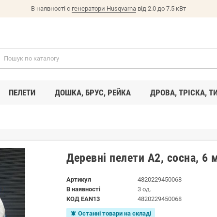
В наявності є
генератори Husqvarna
від 2.0 до 7.5 кВт
ПЕЛЕТИ
ДОШКА, БРУС, РЕЙКА
ДРОВА, ТРІСКА, Т
Деревні пелети A2, сосна, 6 м
Артикул
4820229450068
В наявності
3 од.
КОД EAN13
4820229450068
Останні товари на складі
notifications_active