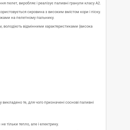
 пелет, виробляє і реалізує паливні гранули класу А2.
ористовується сировина з високим вмістом кори і піску.
оржами на пелетному пальнику.
ям, володіють відмінними характеристиками (висока
у викладено те, для чого призначені соснові паливні
 тільки тепло, але і електрику.