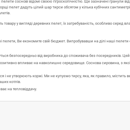
елети соснові відомі своєю гігроскопічністю. Ще зазначені гранули ві
щі пелет дадуть цілий шар тирси обсягом у кілька кубічних сантиметрів
летів.
овару у вигляді деревних пелет, їх затребуваність, особливо серед вла
і пелети, Ви економите свій бюджет. Випробувавши на ділі наші пелети
уться безпосередньо від виробника до споживача без посередників. Цей
позитивно впливає на навколишнє середовище. Соснова сировина, з якої
я і не утворюють коржі. Ми не купуємо тирсу, яка, як правило, містить в
аших котлів.
ває на тепловіддачу.