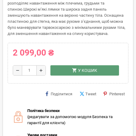
розподіляє навантаження між плечима, грудьми та
спиною.Широкі м’які лямки та широка задня панель
зменшують навантаження на верхню частину тіла. Оснащена
пластиною для стегна, яка має рухоме з’єднання, щоб можна
було маневрувати тарвокосаркою з мінімальними рухами тіла,
для зменшення навантаження на спину користувача.
2 099,00 ₴
shopping_cart
remove
add
У КОШИК
Поділитися
Tweet
Pinterest
Політика безпеки
(редагувати за допомогою модуля Безпека та
гарантії для клієнта)
Умови доставки