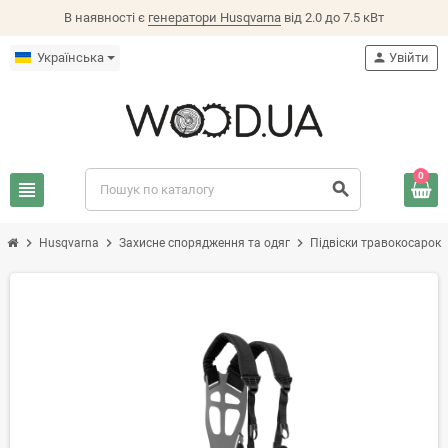
В наявності є
генератори Husqvarna
від 2.0 до 7.5 кВт
Українська
person
Увійти
0
view_headline
search
chevron_right
chevron_right
chevron_right
chev
Husqvarna
Захисне спорядження та одяг
Підвіски травокосарок