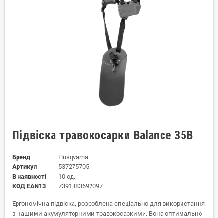
Підвіска травокосарки Balance 35B
Бренд
Husqvarna
Артикул
537275705
В наявності
10 од.
КОД EAN13
7391883692097
Ергономічна підвіска, розроблена спеціально для використання
з нашими акумуляторними травокосаркими. Вона оптимально