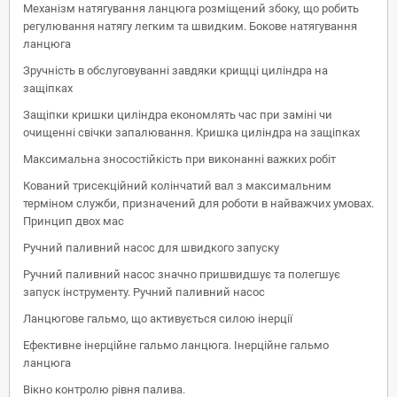
Механізм натягування ланцюга розміщений збоку, що робить
регулювання натягу легким та швидким. Бокове натягування
ланцюга
Зручність в обслуговуванні завдяки крищці циліндра на
защіпках
Защіпки кришки циліндра економлять час при заміні чи
очищенні свічки запалювання. Кришка циліндра на защіпках
Максимальна зносостійкість при виконанні важких робіт
Кований трисекційний колінчатий вал з максимальним
терміном служби, призначений для роботи в найважчих умовах.
Принцип двох мас
Ручний паливний насос для швидкого запуску
Ручний паливний насос значно пришвидшує та полегшує
запуск інструменту. Ручний паливний насос
Ланцюгове гальмо, що активується силою інерції
Ефективне інерційне гальмо ланцюга. Інерційне гальмо
ланцюга
Вікно контролю рівня палива.