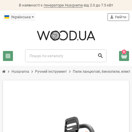
В наявності є
генератори Husqvarna
від 2.0 до 7.5 кВт
Українська
person
Увійти
0
view_headline
search
chevron_right
chevron_right
chevron_right
Husqvarna
Ручний інструмент
Пили ланцюгові, бензопили, елект