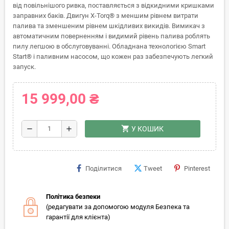
від повільнішого ривка, поставляється з відкидними кришками
заправних баків. Двигун X-Torq® з меншим рівнем витрати
палива та зменшеним рівнем шкідливих викидів. Вимикач з
автоматичним поверненням і видимий рівень палива роблять
пилу легшою в обслуговуванні. Обладнана технологією Smart
Start® і паливним насосом, що кожен раз забезпечують легкий
запуск.
15 999,00 ₴
shopping_cart
remove
add
У КОШИК
Поділитися
Tweet
Pinterest
Політика безпеки
(редагувати за допомогою модуля Безпека та
гарантії для клієнта)