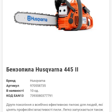
Бензопила Husqvarna 445 II
Бренд
Husqvarna
Артикул
970558735
В наявності
10 од.
КОД EAN13
7393080377791
Друге покоління з всебічно ефективною пилою для людей, які
цінять професійні властивості пили. Легко запускається також