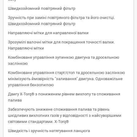
Швидкозйомний повітряний фільтр
Зручність при заміні повітряного фільтра та його очистці.
Швидкозйомний повітряний фільтр
Направляючі мітки для направленої валки
Зрозумілі валочні мітки для покращення точності валки.
Направляючі мітки
Комбіноване управління зупинкою двигуна та дросельною
заслінкою
Комбіноване управління старт/стоп та дросельною заслінкою
мінімізують ймовірність "заливання" двигуна. Одноважільне
управління бензопилою
Двигу X-Torq® з пониженим рівнем вихлопу та споживання
палива
Забезпечують знижене споживання палива та рівень
шкідливих вихлопних газів у відповідності з найсуворішими
світовими стандартами. X-Torq®
Швидкість і зручність натягування ланцюга