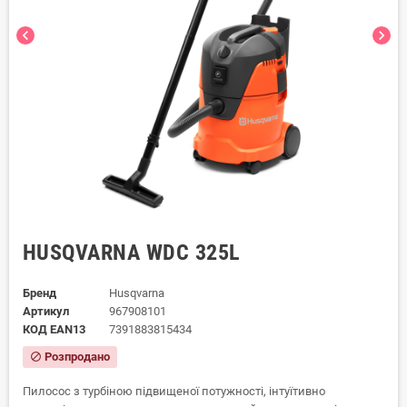
chevron_left
chevron_right
HUSQVARNA WDC 325L
Бренд
Husqvarna
Артикул
967908101
КОД EAN13
7391883815434
Розпродано
block
Пилосос з турбіною підвищеної потужності, інтуїтивно