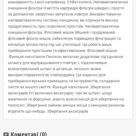
маневреність у всіх напрямках. Стійкі колеса .Напівавтоматичне
очищення фільтра Очистіть картридж фільтра швидко і просто
за допомогою зворотних імпульсів повітря. Використовуючи
напівавтоматичну систему очищення, ви отримуєте високу
продуктивність при скороченні простоїв. Напівавтоматичне
очищення фільтра .Флісовий мішок Міцний і продуманий
флісовий фільтр-мішок забезпечує підвищену фільтрацію та
мінімізує вплив пилу під час утилізації. Це робить ваше
прибирання простішим та ефективнішим. Флісовий мішок
.Функція нагнітання Пилосос включає додаткове під'єднання
шлангу для відпрацьованого повітря, і, підключивши
всмоктувальний шланг в це місце, пилосос може
використовуватися як повітродувка. Це корисно для
прибирання вузьких приміщень та інструментів, складання
листя чи іншого сміття. Функція нагнітання .Зберігання
аксесуарів Усі включені аксесуариі, такі як шланг, шнур
живлення та форсунки, мають власні місця для зберігання на
пилососі. Зберігання займає менше місця з меншим ризиком
втратити що-небудь. Зберігання аксесуарів
Коментарі
(0)
chat