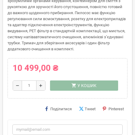
зрозумілими органами керування, контейнером для сміття з
рукояткою для зручності його спустошення, повністю готовий
до важкого щоденного прибирання. Пилосос має функцію
регулювання сили всмоктування, розетку для електроприладів
та адаптер підключення електроінструментів, функцію
видування, PET фільтр в стандартній комплектації, що миється,
систему напівавтоматичного очищення, алюмінієві з’єднувані
трубки. Тримач для зберігання аксесуарів і один фільтр
додаткового очищення в комплекті.
10 499,00 ₴
shopping_cart
remove
add
У КОШИК
Поділитися
Tweet
Pinterest