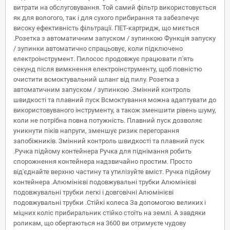
витрати на обслуговування. Той самий фільтр використовується
як для вологого, так і для сухого прибирання та забезпечує
високу ефективність фільтрації. ПЕТ-картридж, що миється
.Розетка з автоматичним запуском / зупинкою Функція запуску
/ зупинки автоматично спрацьовує, коли підключено
електроінструмент. Пилосос продовжує працювати п'ять
секунд після вимкнення електроінструменту, щоб повністю
очистити всмоктувальний шланг від пилу. Розетка з
автоматичним запуском / зупинкою .Змінний контроль
швидкості та плавний пуск Всмоктування можна адаптувати до
використовуваного інструменту, а також зменшити рівень шуму,
коли не потрібна повна потужність. Плавний пуск дозволяє
уникнути піків напруги, зменшує ризик перегорання
запобіжників. Змінний контроль швидкості та плавний пуск
.Ручка підйому контейнера Ручка для піднімання робить
спорожнення контейнера надзвичайно простим. Просто
від'єднайте верхню частину та утилізуйте вміст. Ручка підйому
контейнера .Алюмінієві подовжувальні трубки Алюмінієві
подовжувальні трубки легкі і довговічні Алюмінієві
подовжувальні трубки .Стійкі колеса За допомогою великих і
міцних коліс прибиральник стійко стоїть на землі. А завдяки
роликам, що обертаються на 3600 ви отримуєте чудову