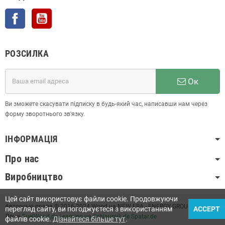
Facebook
YouTube
РОЗСИЛКА
Ок
Ви зможете скасувати підписку в будь-який час, написавши нам через
форму зворотнього зв'язку.
ІНФОРМАЦІЯ
Про нас
Виробництво
Цей сайт використовує файли cookie. Продовжуючи
Авторські права © 2016-2024 Wood.ua NEW ERA - ENERGY GROUP LLC
перегляд сайту, ви погоджуєтеся з використанням
ACCEPT
Друзі
FuelWood.de
Learning.ua
Schlaumik.de
Spatar.de
файлів cookie.
Дізнайтеся більше тут
.