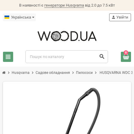
В наявності є
генератори Husqvarna
від 2.0 до 7.5 кВт
Українська
person
Увійти
0
view_headline
search
chevron_right
chevron_right
chevron_right
chevron_right
Husqvarna
Садове обладнання
Пилососи
HUSQVARNA WDC 3