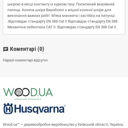
шкірою в місці контакту із курком газу. Посилений вказівний
палець .Козяча шкіра Вироблені з міцної козячої шкіри для
виконання важких робіт. М'яка манжета і застібка на липучці
.Відповідає стандарту EN 388 Cat II Відповідає стандарту EN 388
Механічна небезпека CAT II. Відповідає стандарту EN 388 Cat II
Коментарі
(0)
chat
Наразі коментарі відсутні.
Wood.ua™ — деревообробне виробництво у Київській області, Україна.