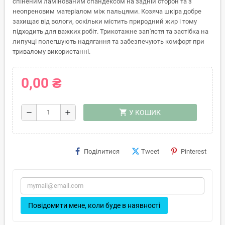
спіненим ламінованим спандексом на задній сторон та з
неопреновим матеріалом між пальцями. Козяча шкіра добре
захищає від вологи, оскільки містить природний жир і тому
підходить для важких робіт. Трикотажне зап'ястя та застібка на
липучці полегшують надягання та забезпечують комфорт при
тривалому використанні.
0,00 ₴
shopping_cart
remove
add
У КОШИК
Поділитися
Tweet
Pinterest
Повідомити мене, коли буде в наявності