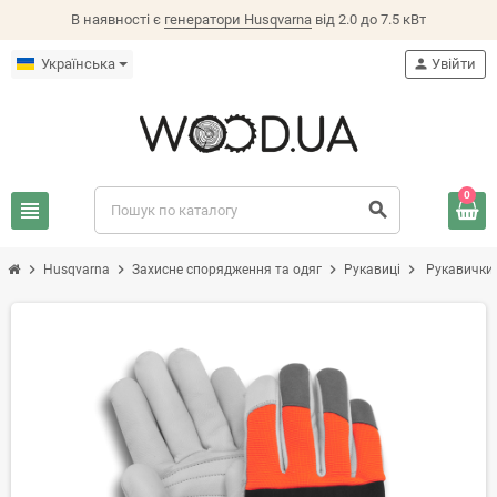
В наявності є
генератори Husqvarna
від 2.0 до 7.5 кВт
Українська
person
Увійти
0
view_headline
search
chevron_right
chevron_right
chevron_right
chevron_right
Husqvarna
Захисне спорядження та одяг
Рукавиці
Рукавички 