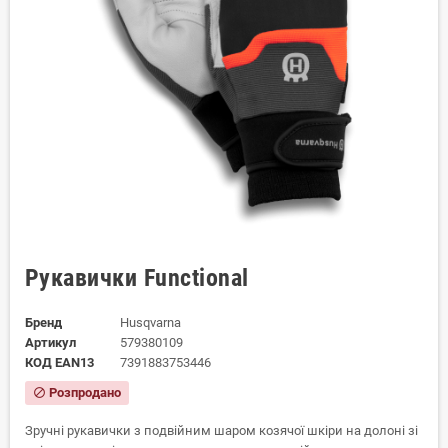
Рукавички Functional
Бренд
Husqvarna
Артикул
579380109
КОД EAN13
7391883753446
Розпродано
block
Зручні рукавички з подвійним шаром козячої шкіри на долоні зі