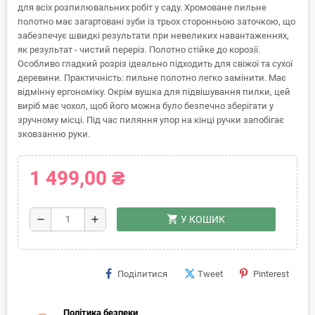
для всіх розпилювальних робіт у саду. Хромоване пильне
полотно має загартовані зуби із трьох сторонньою заточкою, що
забезпечує швидкі результати при невеликих навантаженнях,
як результат - чистий переріз. Полотно стійке до корозії.
Особливо гладкий розріз ідеально підходить для свіжої та сухої
деревини. Практичність: пильне полотно легко замінити. Має
відмінну ергономіку. Окрім вушка для підвішування пилки, цей
виріб має чохол, щоб його можна було безпечно зберігати у
зручному місці. Під час пиляння упор на кінці ручки запобігає
зковзанню руки.
1 499,00 ₴
shopping_cart
remove
add
У КОШИК
Поділитися
Tweet
Pinterest
Політика безпеки