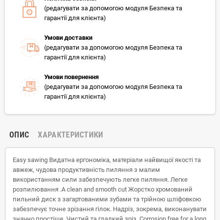
(редагувати за допомогою модуля Безпека та
гарантії для клієнта)
Умови доставки
(редагувати за допомогою модуля Безпека та
гарантії для клієнта)
Умови повернення
(редагувати за допомогою модуля Безпека та
гарантії для клієнта)
ОПИС
ХАРАКТЕРИСТИКИ
Easy sawing Видатна ергономіка, матеріали найвищої якості та
авжеж, чудова продуктивність пиляння з малим
використанням сили забезпечують легке пиляння. Легке
розпилювання .A clean and smooth cut Жорстко хромований
пильний диск з загартованими зубами та трійною шліфовкою
забезпечує точне зрізання гілок. Надріз, зокрема, виконанувати
значно простіше. Чистий та гладкий зріз .Corrosion free for a long