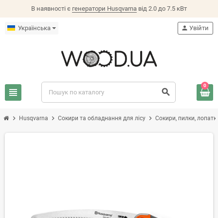
В наявності є
генератори Husqvarna
від 2.0 до 7.5 кВт
Українська
person
Увійти
0
view_headline
search
chevron_right
chevron_right
chevron_right
Husqvarna
Сокири та обладнання для лісу
Сокири, пилки, лопатк