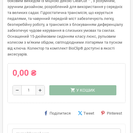
боковим викидом із міцною декою ClearCut ™ , з розумним,
зручним дизайном, розроблений для використання у середніх
та великих садах. Гідростатична трансмісія, що керується
педалями, та чавунний передній міст забезпечують легку,
безперебійну роботу, а трансмісія з блокуванням диференціалу
забезпечує чудове керування в слизьких умовах та схилах.
Оснащений 15-дюймовим сидінням класу люкс, рульовим
колесом з м'яким обідом, світлодіодними ліхтарями та пуском
від ключа. Колектор та комплект BioClip® доступні в якості
аксесуарів.
0,00 ₴
shopping_cart
remove
add
У КОШИК
Поділитися
Tweet
Pinterest