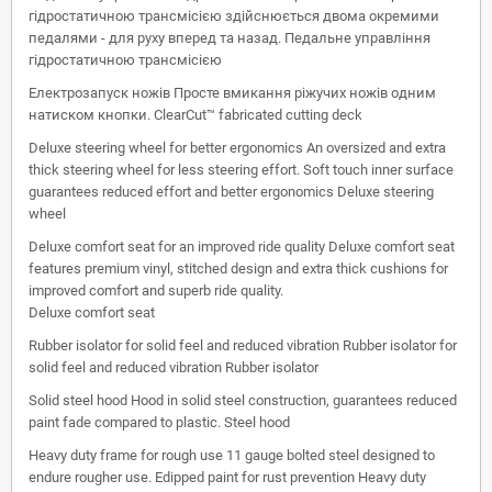
гідростатичною трансмісією здійснюється двома окремими
педалями - для руху вперед та назад. Педальне управління
гідростатичною трансмісією
Електрозапуск ножів Просте вмикання ріжучих ножів одним
натиском кнопки. ClearCut™ fabricated cutting deck
Deluxe steering wheel for better ergonomics An oversized and extra
thick steering wheel for less steering effort. Soft touch inner surface
guarantees reduced effort and better ergonomics Deluxe steering
wheel
Deluxe comfort seat for an improved ride quality Deluxe comfort seat
features premium vinyl, stitched design and extra thick cushions for
improved comfort and superb ride quality.
Deluxe comfort seat
Rubber isolator for solid feel and reduced vibration Rubber isolator for
solid feel and reduced vibration Rubber isolator
Solid steel hood Hood in solid steel construction, guarantees reduced
paint fade compared to plastic. Steel hood
Heavy duty frame for rough use 11 gauge bolted steel designed to
endure rougher use. Edipped paint for rust prevention Heavy duty