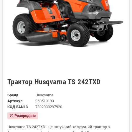
Трактор Husqvarna TS 242TXD
Бренд
Husqvarna
Артикул
960510193
КОД EAN13
7392930297920
Розпродано
block
Husqvarna TS 242TXD - це потужний та зручний трактор з