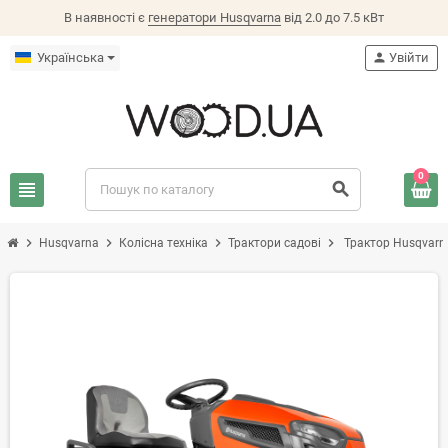
В наявності є
генератори Husqvarna
від 2.0 до 7.5 кВт
Українська
person
Увійти
0
view_headline
search
chevron_right
chevron_right
chevron_right
chevron_right
Husqvarna
Колісна техніка
Трактори садові
Трактор Husqvarn