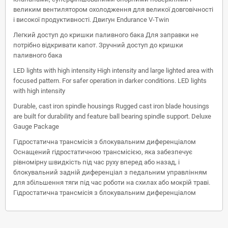
великим вентилятором охолодження для великої довговічності
і високої продуктивності. Двигун Endurance V-Twin
Легкий доступ до кришки паливного бака Для заправки не
потрібно відкривати капот. Зручний доступ до кришки
паливного бака
LED lights with high intensity High intensity and large lighted area with
focused pattern. For safer operation in darker conditions. LED lights
with high intensity
Durable, cast iron spindle housings Rugged cast iron blade housings
are built for durability and feature ball bearing spindle support. Deluxe
Gauge Package
Гідростатична трансмісія з блокувальним диференціалом
Оснащений гідростатичною трансмісією, яка забезпечує
рівномірну швидкість під час руху вперед або назад, і
блокувальний задній диференціал з педальним управлінням
для збільшення тяги під час роботи на схилах або мокрій траві.
Гідростатична трансмісія з блокувальним диференціалом