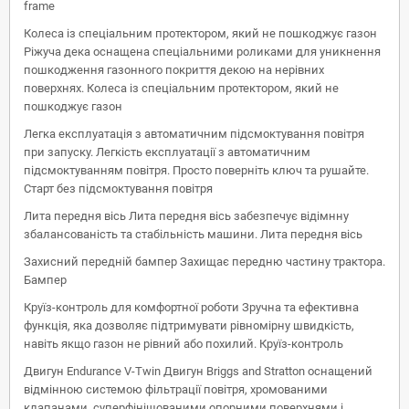
frame
Колеса із спеціальним протектором, який не пошкоджує газон
Ріжуча дека оснащена спеціальними роликами для уникнення
пошкодження газонного покриття декою на нерівних
поверхнях. Колеса із спеціальним протектором, який не
пошкоджує газон
Легка експлуатація з автоматичним підсмоктування повітря
при запуску. Легкість експлуатації з автоматичним
підсмоктуванням повітря. Просто поверніть ключ та рушайте.
Старт без підсмоктування повітря
Лита передня вісь Лита передня вісь забезпечує відімнну
збалансованість та стабільність машини. Лита передня вісь
Захисний передній бампер Захищає передню частину трактора.
Бампер
Круїз-контроль для комфортної роботи Зручна та ефективна
функція, яка дозволяє підтримувати рівномірну швидкість,
навіть якщо газон не рівний або похилий. Круїз-контроль
Двигун Endurance V-Twin Двигун Briggs and Stratton оснащений
відмінною системою фільтрації повітря, хромованими
клапанами, суперфінішованими опорними поверхнями і