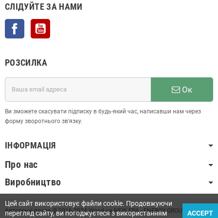
СЛІДУЙТЕ ЗА НАМИ
Facebook
YouTube
РОЗСИЛКА
Ок
Ви зможете скасувати підписку в будь-який час, написавши нам через
форму зворотнього зв'язку.
ІНФОРМАЦІЯ
Про нас
Виробництво
Цей сайт використовує файли cookie. Продовжуючи
Авторські права © 2016-2024 Wood.ua NEW ERA - ENERGY GROUP LLC
перегляд сайту, ви погоджуєтеся з використанням
ACCEPT