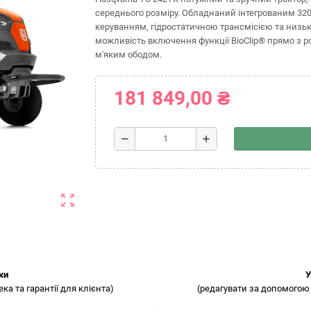
середнього розміру. Обладнаний інтегрованим 32
керуванням, гідростатичною трансмісією та низ
можливість включення функції BioClip® прямо з ро
м'яким ободом.
181 849,00 ₴
remove
add
zoom_out_map
ки
У
а та гарантії для клієнта)
(редагувати за допомогою 