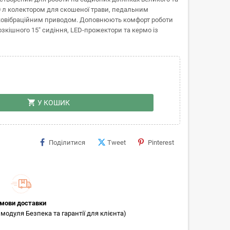
0 л колектором для скошеної трави, педальним
ьковібраційним приводом. Доповнюють комфорт роботи
зкішного 15" сидіння, LED-прожектори та кермо із
shopping_cart
У КОШИК
Поділитися
Tweet
Pinterest
мови доставки
модуля Безпека та гарантії для клієнта)