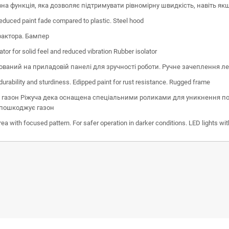
на функція, яка дозволяє підтримувати рівномірну швидкість, навіть якщ
reduced paint fade compared to plastic. Steel hood
актора. Бампер
ator for solid feel and reduced vibration Rubber isolator
ваний на приладовій панелі для зручності роботи. Ручне зачеплення л
rability and sturdiness. Edipped paint for rust resistance. Rugged frame
є газон Ріжуча дека оснащена спеціальними роликами для уникнення п
е пошкоджує газон
area with focused pattern. For safer operation in darker conditions. LED lights wit