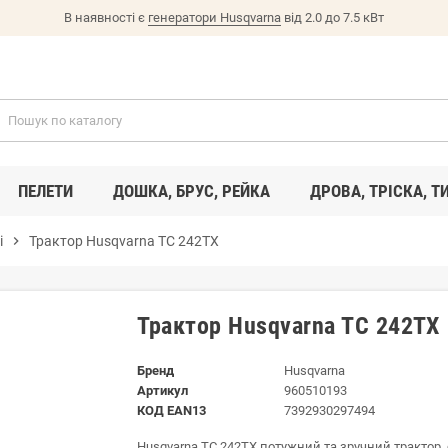
В наявності є
генератори Husqvarna
від 2.0 до 7.5 кВт
ПЕЛЕТИ
ДОШКА, БРУС, РЕЙКА
ДРОВА, ТРІСКА, Т
і
chevron_right
Трактор Husqvarna TC 242TX
Трактор Husqvarna TC 242TX
Бренд
Husqvarna
Артикул
960510193
КОД EAN13
7392930297494
Husqvarna TC 242TX потужний та зручний трактор,