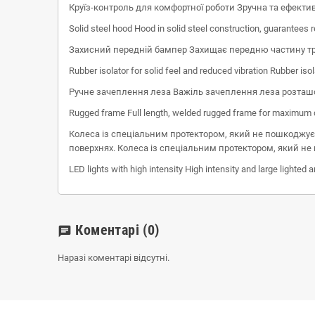
Круїз-контроль для комфортної роботи Зручна та ефектив
Solid steel hood Hood in solid steel construction, guarantees 
Захисний передній бампер Захищає передню частину тр
Rubber isolator for solid feel and reduced vibration Rubber isol
Ручне зачеплення леза Важіль зачеплення леза розташо
Rugged frame Full length, welded rugged frame for maximum du
Колеса із спеціальним протектором, який не пошкоджу
поверхнях. Колеса із спеціальним протектором, який н
LED lights with high intensity High intensity and large lighted 
Коментарі
(0)
chat
Наразі коментарі відсутні.