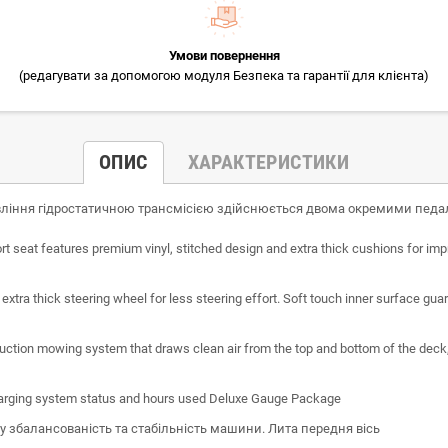
Умови повернення
(редагувати за допомогою модуля Безпека та гарантії для клієнта)
ОПИС
ХАРАКТЕРИСТИКИ
ління гідростатичною трансмісією здійснюється двома окремими педаля
t seat features premium vinyl, stitched design and extra thick cushions for imp
extra thick steering wheel for less steering effort. Soft touch inner surface gu
duction mowing system that draws clean air from the top and bottom of the deck, 
arging system status and hours used Deluxe Gauge Package
у збалансованість та стабільність машини. Лита передня вісь