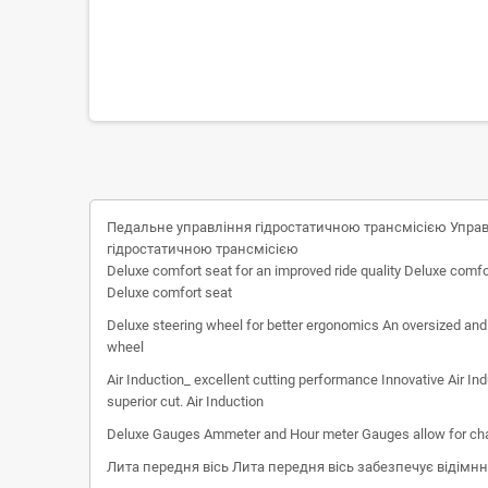
Педальне управління гідростатичною трансмісією Управ
гідростатичною трансмісією
Deluxe comfort seat for an improved ride quality Deluxe comfor
Deluxe comfort seat
Deluxe steering wheel for better ergonomics An oversized and 
wheel
Air Induction_ excellent cutting performance Innovative Air In
superior cut. Air Induction
Deluxe Gauges Ammeter and Hour meter Gauges allow for ch
Лита передня вісь Лита передня вісь забезпечує відімнн