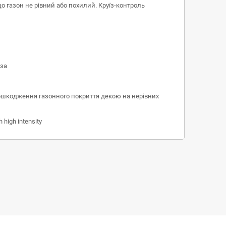
о газон не рівний або похилий. Круїз-контроль
еза
ошкодження газонного покриття декою на нерівних
h high intensity