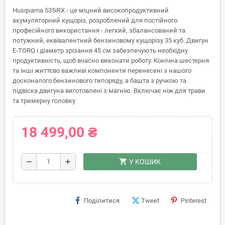
Husqvarna 535iRX - це міцний високопродуктивний
акумуляторний кущоріз, розроблений для постійного
професійного використання - легкий, збалансований та
потужний, еквівалентний бензиновому кущорізу 35 куб. Двигун
E-TORQ і діаметр зрізання 45 см забезпечують необхідну
продуктивність, щоб вчасно виконати роботу. Конічна шестерня
та інші життєво важливі компоненти перенесені з нашого
досконалого бензинового типоряду, а башта з ручкою та
підвіска двигуна виготовлені з магнію. Включає ніж для трави
та тримерну головку.
18 499,00 ₴
shopping_cart
remove
add
У КОШИК
Поділитися
Tweet
Pinterest