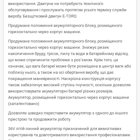
використання. Двигуни не потребують технічного
обслуговування і прослужать протягом усього терміну служби
виробу. Безщітковий двигун E-TORQ
Продумане положення акумуляторного блоку, розміщеного
горизонтально через корпус машини.
Продумане положення акумуляторного блоку, розміщеного
горизонтально через корпус машини. Знижує ризик
накопичення бруду, трісок, пилу та води в батарейному відсіку,
що може спричинити проблеми з роз’ємом. Крім того, це
означає, що вага батареї може бути розміщена в центрі ваги або
поблизу нього, а також на осі обертання виробу, що дає
покращення маневреності. Наскрізна конструкція корпусу
також забезпечує високий ступінь гнучкості, оскільки дозволяє
використовувати акумуляторні батареї різних розмірів.
Акумулятор, розміщений горизонтально через корпус машини
(запатентовано)
Дозволяє швидко переставити акумулятор з одного до іншого
пристрою та продовжити роботу.
36V літій-іонний акумулятор призначений для вимогливих
користувачів та довготривалого використання професіоналами.