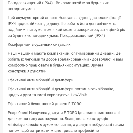
Погодозахищений (IPX4) - Використовуйте за будь-яких
погодних умов
Цей акумуляторний апарат Husqvarna відповідає класифікації
IPX4 щодо стійкості до дощу. Це робить його довговічним та
надійним інструментом, який можна використовувати цілий рік
за будь-яких погодних умов. Погодозахищений (IPX4)
Комфортний в будь-яких ситуаціях
Наші машини мають компактний, оптимізований дизайн. Це
робить їх легкими та добре збалансованими - дозволяючи вам
комфортно працювати в будь-яких ситуаціях. Зручна
конструкція рукоятки
Ефективні антивібраційні демпфери
Ефективні антивібраційні демпфери поглинають вібрацію,
щадячи руки та кисті користувача. LowVib®
Ефективний безщітковий двигун E-TORQ
Розроблені Husqvarna двигуни E-TORQ ідеально пристосовані
для кожної типу застосування. Безщіткова конструкція
мінімізує кількість рухомих частин, а двигуни побудовані таким
чином, щоб витримати міцне тривале професійне