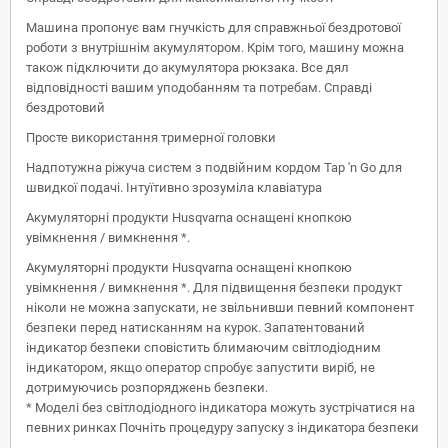
Машина пропонує вам гнучкість для справжньої бездротової
роботи з внутрішнім акумулятором. Крім того, машину можна
також підключити до акумулятора рюкзака. Все дял
відповідності вашим уподобанням та потребам. Справді
бездротовий
Просте використання тримерної головки
Надпотужна ріжуча систем з подвійним кордом Tap 'n Go для
швидкої подачі. Інтуїтивно зрозуміла клавіатура
Акумуляторні продукти Husqvarna оснащені кнопкою
увімкнення / вимкнення *.
Акумуляторні продукти Husqvarna оснащені кнопкою
увімкнення / вимкнення *. Для підвищення безпеки продукт
ніколи не можна запускати, не звільнивши певний компонент
безпеки перед натисканням на курок. Запатентований
індикатор безпеки сповістить блимаючим світлодіодним
індикатором, якщо оператор спробує запустити виріб, не
дотримуючись розпоряджень безпеки.
* Моделі без світлодіодного індикатора можуть зустрічатися на
певних ринках Почніть процедуру запуску з індикатора безпеки