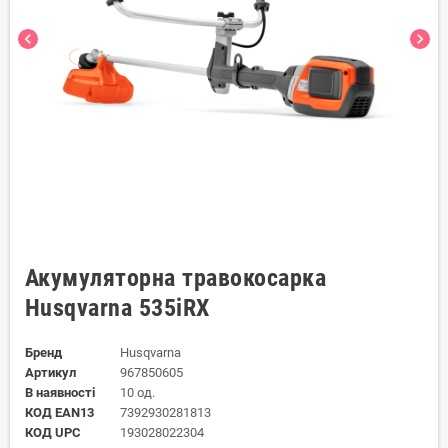
chevron_left
chevron_right
Акумуляторна травокосарка
Husqvarna 535iRX
Бренд
Husqvarna
Артикул
967850605
В наявності
10 од.
КОД EAN13
7392930281813
КОД UPC
193028022304