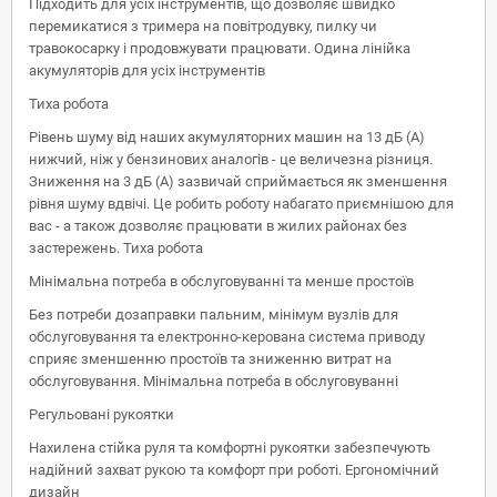
Підходить для усіх інструментів, що дозволяє швидко
перемикатися з тримера на повітродувку, пилку чи
травокосарку і продовжувати працювати. Одина лінійка
акумуляторів для усіх інструментів
Тиха робота
Рівень шуму від наших акумуляторних машин на 13 дБ (А)
нижчий, ніж у бензинових аналогів - це величезна різниця.
Зниження на 3 дБ (А) зазвичай сприймається як зменшення
рівня шуму вдвічі. Це робить роботу набагато приємнішою для
вас - а також дозволяє працювати в жилих районах без
застережень. Тиха робота
Мінімальна потреба в обслуговуванні та менше простоїв
Без потреби дозаправки пальним, мінімум вузлів для
обслуговування та електронно-керована система приводу
сприяє зменшенню простоїв та зниженню витрат на
обслуговування. Мінімальна потреба в обслуговуванні
Регульовані рукоятки
Нахилена стійка руля та комфортні рукоятки забезпечують
надійний захват рукою та комфорт при роботі. Ергономічний
дизайн