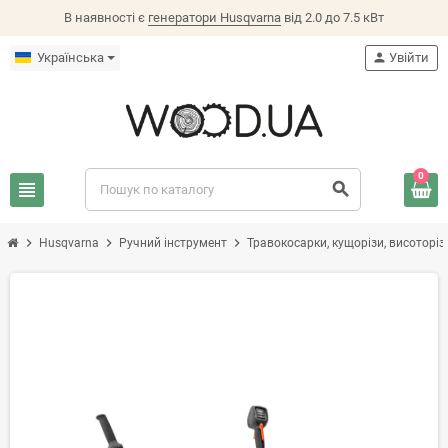
В наявності є
генератори Husqvarna
від 2.0 до 7.5 кВт
Українська
person
Увійти
0
view_headline
search
chevron_right
chevron_right
chevron_right
Husqvarna
Ручний інструмент
Травокосарки, кущорізи, висоторіз