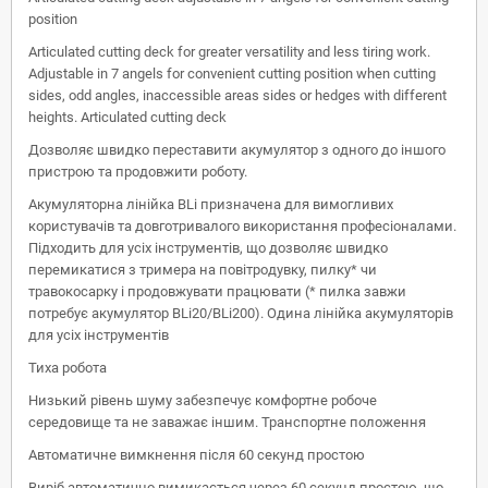
position
Articulated cutting deck for greater versatility and less tiring work.
Adjustable in 7 angels for convenient cutting position when cutting
sides, odd angles, inaccessible areas sides or hedges with different
heights. Articulated cutting deck
Дозволяє швидко переставити акумулятор з одного до іншого
пристрою та продовжити роботу.
Акумуляторна лінійка BLi призначена для вимогливих
користувачів та довготривалого використання професіоналами.
Підходить для усіх інструментів, що дозволяє швидко
перемикатися з тримера на повітродувку, пилку* чи
травокосарку і продовжувати працювати (* пилка завжи
потребує акумулятор BLi20/BLi200). Одина лінійка акумуляторів
для усіх інструментів
Тиха робота
Низький рівень шуму забезпечує комфортне робоче
середовище та не заважає іншим. Транспортне положення
Автоматичне вимкнення після 60 секунд простою
Виріб автоматично вимикається через 60 секунд простою, що