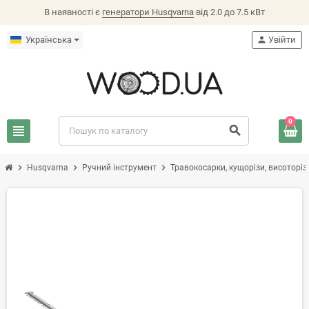
В наявності є
генератори Husqvarna
від 2.0 до 7.5 кВт
Українська
person
Увійти
0
view_headline
search
chevron_right
chevron_right
chevron_right
Husqvarna
Ручний інструмент
Травокосарки, кущорізи, висоторіз