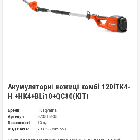
Акумуляторні ножиці комбі 120iTK4-
H +HK4+BLi10+QC80(KIT)
Бренд
Husqvarna
Артикул
970515905
В наявності
10 од.
КОД EAN13
7392930669550