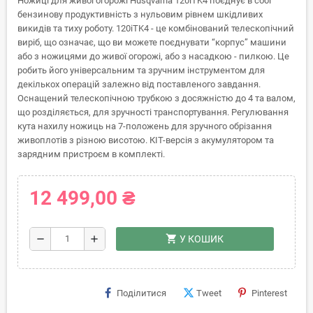
Ножиці для живої огорожі Husqvarna 120iTK4 поєднує в собі
бензинову продуктивність з нульовим рівнем шкідливих
викидів та тиху роботу. 120iTK4 - це комбінований телескопічний
виріб, що означає, що ви можете поєднувати “корпус” машини
або з ножицями до живої огорожі, або з насадкою - пилкою. Це
робить його універсальним та зручним інструментом для
декількох операцій залежно від поставленого завдання.
Оснащений телескопічною трубкою з досяжністю до 4 та валом,
що розділяється, для зручності транспортування. Регулювання
кута нахилу ножиць на 7-положень для зручного обрізання
живоплотів з різною висотою. КІТ-версія з акумулятором та
зарядним пристроєм в комплекті.
12 499,00 ₴
shopping_cart
remove
add
У КОШИК
Поділитися
Tweet
Pinterest