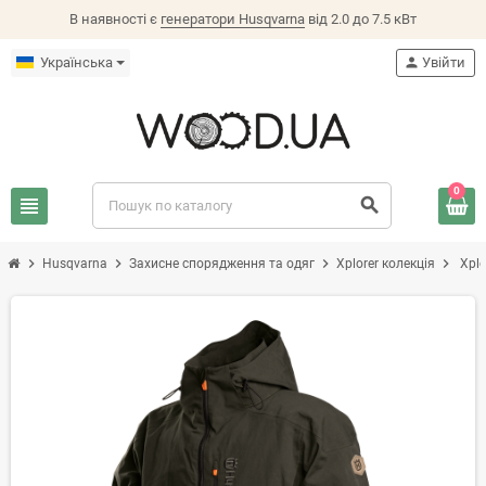
В наявності є
генератори Husqvarna
від 2.0 до 7.5 кВт
Українська
person
Увійти
0
view_headline
search
chevron_right
chevron_right
chevron_right
chevron_right
Husqvarna
Захисне спорядження та одяг
Xplorer колекція
Xplo