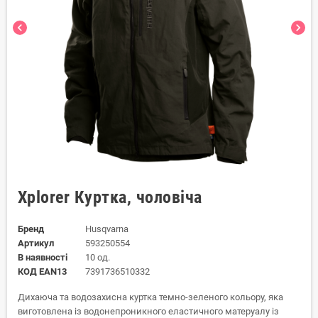
chevron_left
chevron_right
Xplorer Куртка, чоловіча
Бренд
Husqvarna
Артикул
593250554
В наявності
10 од.
КОД EAN13
7391736510332
Дихаюча та водозахисна куртка темно-зеленого кольору, яка
виготовлена із водонепроникного еластичного матеруалу із