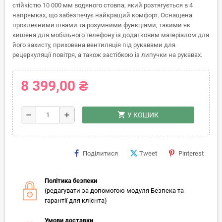
стійкістю 10 000 мм водяного стовпа, який розтягується в 4
напрямках, що забезпечує найкращий комфорт. Оснащена
проклеєними швами та розумними функціями, такими як
кишеня для мобільного телефону із додатковим матеріалом для
його захисту, прихована вентиляція під рукавами для
рецеркуляції повітря, а також застібкою із липучки на рукавах.
8 399,00 ₴
shopping_cart
remove
add
У КОШИК
Поділитися
Tweet
Pinterest
Політика безпеки
(редагувати за допомогою модуля Безпека та
гарантії для клієнта)
Умови доставки