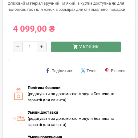
флісовий матеріал зручний і м’який, а куртка доступна як для
чоловіків, так і для жінок в розмірах для оптимальної посадки.
4 099,00 ₴
shopping_cart
remove
add
У КОШИК
Поділитися
Tweet
Pinterest
Політика безпеки
(редагувати за допомогою модуля Безпека та
гарантії для клієнта)
Умови доставки
(редагувати за допомогою модуля Безпека та
гарантії для клієнта)
Умови повернення