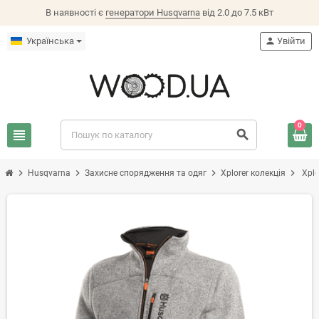
В наявності є
генератори Husqvarna
від 2.0 до 7.5 кВт
Українська
person
Увійти
0
view_headline
search
chevron_right
chevron_right
chevron_right
chevron_right
Husqvarna
Захисне спорядження та одяг
Xplorer колекція
Xplo