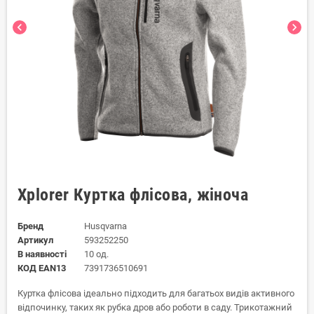
chevron_left
chevron_right
Xplorer Куртка флісова, жіноча
Бренд
Husqvarna
Артикул
593252250
В наявності
10 од.
КОД EAN13
7391736510691
Куртка флісова ідеально підходить для багатьох видів активного
відпочинку, таких як рубка дров або роботи в саду. Трикотажний