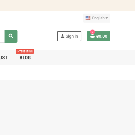
English
0
search
person
Sign in
₴0.00
INTERESTING
UST
BLOG