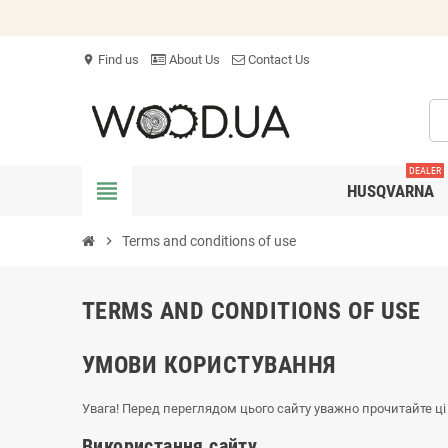
Find us
About Us
Contact Us
location_on
DEALER
view_headline
HUSQVARNA
chevron_right
Terms and conditions of use
TERMS AND CONDITIONS OF USE
УМОВИ КОРИCТУВАННЯ
Увага! Перед переглядом цього сайту уважно прочитайте ці
Використання сайту