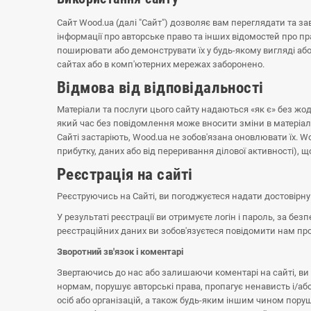
Сайт Wood.ua (далі "Сайт") дозволяє вам переглядати та з
інформації про авторське право та інших відомостей про пра
поширювати або демонструвати їх у будь-якому вигляді або
сайтах або в комп'ютерних мережах заборонено.
Відмова від відповідальності
Матеріали та послуги цього сайту надаються «як є» без жодн
який час без повідомлення може вносити зміни в матеріали 
Сайті застаріють, Wood.ua не зобов'язана оновлювати їх. W
прибутку, даних або від переривання ділової активності),
Реєстрація на сайті
Реєструючись на Сайті, ви погоджуєтеся надати достовірну т
У результаті реєстрації ви отримуєте логін і пароль, за безп
реєстраційних даних ви зобов'язуєтеся повідомити нам про
Зворотний зв'язок і коментарі
Звертаючись до нас або залишаючи коментарі на сайті, в
нормам, порушує авторські права, пропагує ненависть і/аб
осіб або організацій, а також будь-яким іншим чином пору