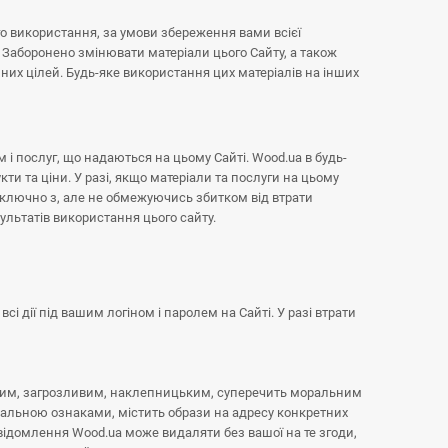
го використання, за умови збереження вами всієї
х. Заборонено змінювати матеріали цього Сайту, а також
них цілей. Будь-яке використання цих матеріалів на інших
м і послуг, що надаються на цьому Сайті. Wood.ua в будь-
ти та ціни. У разі, якщо матеріали та послуги на цьому
(включно з, але не обмежуючись збитком від втрати
ультатів використання цього сайту.
всі дії під вашим логіном і паролем на Сайті. У разі втрати
ливим, загрозливим, наклепницьким, суперечить моральним
ціальною ознаками, містить образи на адресу конкретних
відомлення Wood.ua може видаляти без вашої на те згоди,