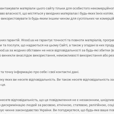
авантажувати матеріали цього сайту тільки для особистого некомерційно
во власності, що містяться у вихідних матеріалах і будь-яких їхніх копія
 використовувати їх будь-яким іншим чином для суспільних чи комерцій
их гарантій. Wood.ua не гарантує точності та повноти матеріалів, програ
та послуги, що надаються на цьому Сайті, а також у згадані в них продук
ood.ua за жодних обставин не несе відповідальності за будь-які збитки 
 що виникли внаслідок використання, неможливості використання або рез
а точну інформацію про себе і свої контактні дані.
еку яких ви несете відповідальність. Ви також несете відповідальність за 
 це.
и несете відповідальність, що це повідомлення не є незаконним, шкід
о дискримінацію людей за расовою, етнічною, статевою, релігійною, со
шує чинне законодавство України. Ви погоджуєтеся, що будь-яке ваше по