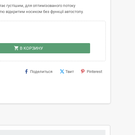
ає густішим, для оптимізованого потоку
ю відкритим носиком без функції автостопу.
shopping_cart
В КОРЗИНУ
Поделиться
Твит
Pinterest