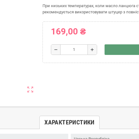
При низьких температурах, коли масло ланцюга ст
рекомендується використовувати штуцер з повніст
169,00 ₴
remove
add
zoom_out_map
ХАРАКТЕРИСТИКИ
Чеська Республіка