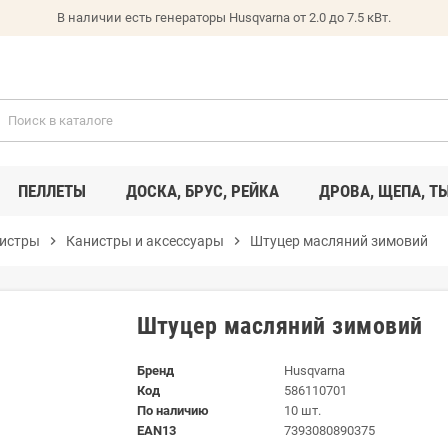
В наличии есть генераторы Husqvarna от 2.0 до 7.5 кВт.
ПЕЛЛЕТЫ
ДОСКА, БРУС, РЕЙКА
ДРОВА, ЩЕПА, Т
нистры
chevron_right
Канистры и аксессуары
chevron_right
Штуцер масляний зимовий
Штуцер масляний зимовий
Бренд
Husqvarna
Код
586110701
По наличию
10 шт.
EAN13
7393080890375