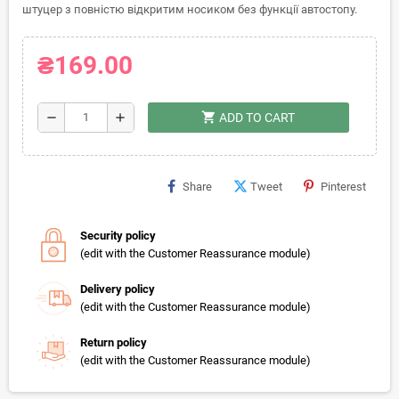
штуцер з повністю відкритим носиком без функції автостопу.
₴169.00
shopping_cart
remove
add
ADD TO CART
Share
Tweet
Pinterest
Security policy
(edit with the Customer Reassurance module)
Delivery policy
(edit with the Customer Reassurance module)
Return policy
(edit with the Customer Reassurance module)