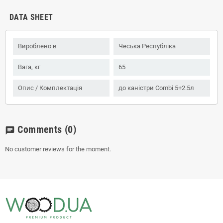
DATA SHEET
Вироблено в
Чеська Республіка
Вага, кг
65
Опис / Комплектація
до каністри Combi 5+2.5л
Comments
(0)
chat
No customer reviews for the moment.