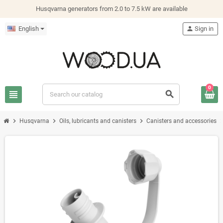
Husqvarna generators from 2.0 to 7.5 kW are available
English
person
Sign in
0
view_headline
search
chevron_right
chevron_right
chevron_right
chevron_
Husqvarna
Oils, lubricants and canisters
Canisters and accessories