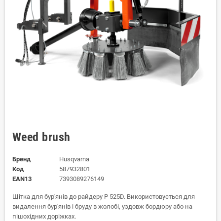
Weed brush
Бренд
Husqvarna
Код
587932801
EAN13
7393089276149
Щітка для бур'янів до райдеру P 525D. Використовується для
видалення бур'янів і бруду в жолобі, уздовж бордюру або на
пішохідних доріжках.