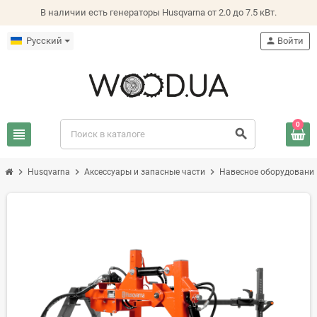
В наличии есть генераторы Husqvarna от 2.0 до 7.5 кВт.
Русский
person
Войти
0
view_headline
search
chevron_right
chevron_right
chevron_right
Husqvarna
Аксессуары и запасные части
Навесное оборудование