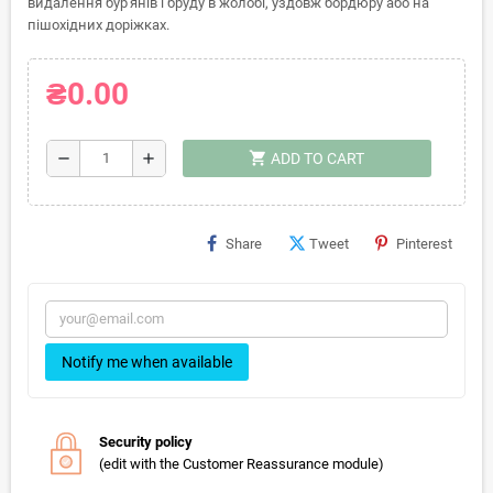
видалення бур'янів і бруду в жолобі, уздовж бордюру або на
пішохідних доріжках.
₴0.00
shopping_cart
remove
add
ADD TO CART
Share
Tweet
Pinterest
Notify me when available
Security policy
(edit with the Customer Reassurance module)