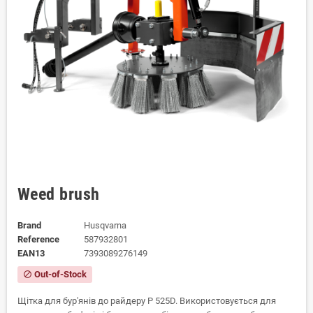
Weed brush
Brand
Husqvarna
Reference
587932801
EAN13
7393089276149
Out-of-Stock
block
Щітка для бур'янів до райдеру P 525D. Використовується для