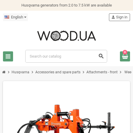
Husqvarna generators from 2.0 to 7.5 kW are available
English
person
Sign in
0
view_headline
search
chevron_right
chevron_right
chevron_right
chevron_right
Husqvarna
Accessories and spare parts
Attachments - front
Weed