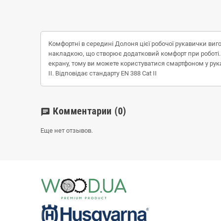
Комфортні в середині Долоня цієї робочої рукавички ви
накладкою, що створює додатковий комфорт при роботі. 
екрану, тому ви можете користуватися смартфоном у рука
II. Відповідає стандарту EN 388 Cat II
Комментарии
(0)
chat
Еще нет отзывов.