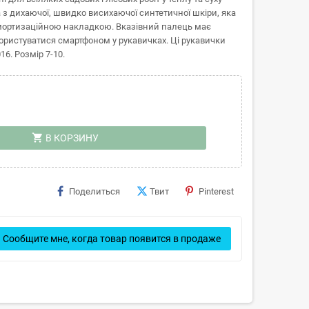
а з дихаючої, швидко висихаючої синтетичної шкіри, яка
амортизаційною накладкою. Вказівний палець має
користуватися смартфоном у рукавичках. Ці рукавички
16. Розмір 7-10.
shopping_cart
В КОРЗИНУ
Поделиться
Твит
Pinterest
Сообщите мне, когда товар появится в продаже