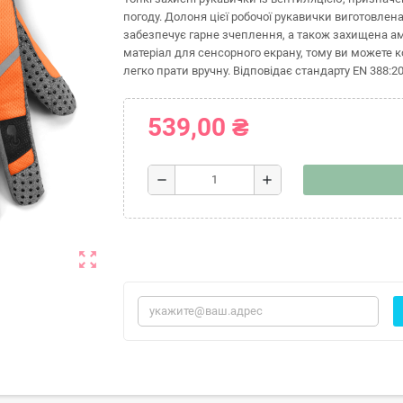
погоду. Долоня цієї робочої рукавички виготовлен
забезпечує гарне зчеплення, а також захищена 
матеріал для сенсорного екрану, тому ви можете 
легко прати вручну. Відповідає стандарту EN 388:20
539,00 ₴
remove
add
zoom_out_map