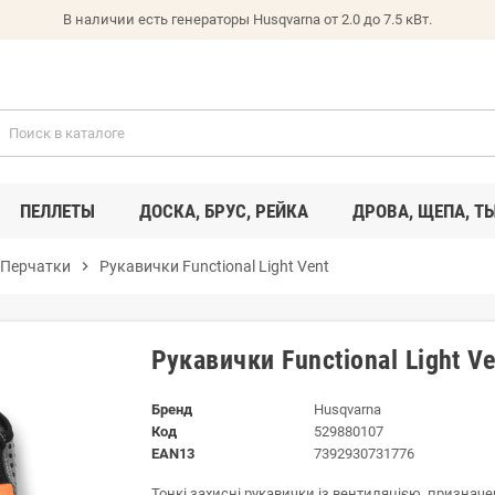
В наличии есть генераторы Husqvarna от 2.0 до 7.5 кВт.
ПЕЛЛЕТЫ
ДОСКА, БРУС, РЕЙКА
ДРОВА, ЩЕПА, Т
Перчатки
chevron_right
Рукавички Functional Light Vent
Рукавички Functional Light Ve
Бренд
Husqvarna
Код
529880107
EAN13
7392930731776
Тонкі захисні рукавички із вентиляцією, призначені