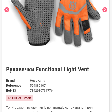
chevron_left
chevron_right
Рукавички Functional Light Vent
Brand
Husqvarna
Reference
529880107
EAN13
7392930731776
Out-of-Stock
block
Тонкі захисні рукавички із вентиляцією, призначені для