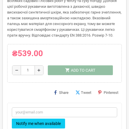
всіляких садових і лісових робіт у теплу та суху погоду. Долоня
цієї робочої рукавички виготовлена з дихаючої, швидко
висихаючої синтетичної шкіри, яка забезпечує гарне зчеплення,
а також захищена амортизаційною накладкою. Вказівний
палець має матеріал для сенсорного екрану, тому ви можете
користуватися смартфоном у рукавичках. Ці рукавички легко
прати вручну. Відповідає стандарту EN 388:2016. Розмір 7-10.
₴539.00
shopping_cart
remove
add
ADD TO CART
Share
Tweet
Pinterest
Notify me when available