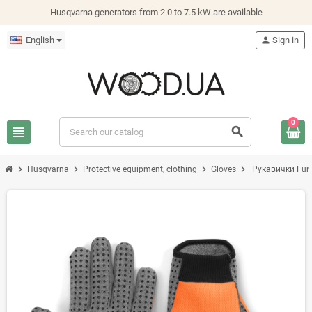
Husqvarna generators from 2.0 to 7.5 kW are available
English
person
Sign in
0
view_headline
search
chevron_right
chevron_right
chevron_right
chevron_right
Husqvarna
Protective equipment, clothing
Gloves
Рукавички Func