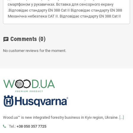
смартфоном у рукавичках. Вставка для сенсорного екрану
.Відповідає стандарту EN 388 Cat II Відповідає стандарту EN 388
Механічна небезпека CAT II. Відповідає стандарту EN 388 Cat II
Comments
(0)
chat
No customer reviews for the moment.
Wood.ua™ is new integrated forestry business in Kyiv region, Ukraine.
[...]
Tel.:
+38 050 357 7725