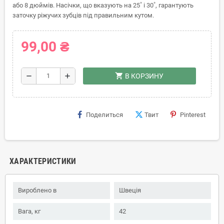
або 8 дюймів. Насічки, що вказують на 25˚ і 30˚, гарантують
заточку ріжучих зубців під правильним кутом.
99,00 ₴
shopping_cart
remove
add
В КОРЗИНУ
Поделиться
Твит
Pinterest
ХАРАКТЕРИСТИКИ
Вироблено в
Швеція
Вага, кг
42