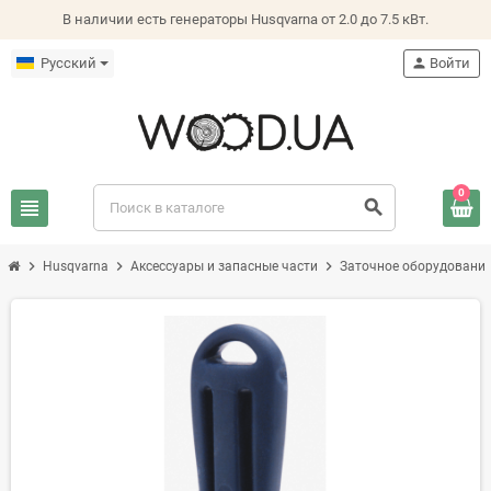
В наличии есть генераторы Husqvarna от 2.0 до 7.5 кВт.
Русский
person
Войти
0
view_headline
search
chevron_right
chevron_right
chevron_right
Husqvarna
Аксессуары и запасные части
Заточное оборудовани