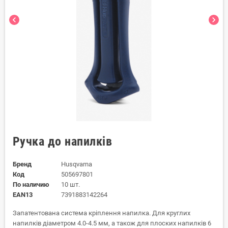
chevron_left
chevron_right
Ручка до напилків
Бренд
Husqvarna
Код
505697801
По наличию
10 шт.
EAN13
7391883142264
Запатентована система кріплення напилка. Для круглих
напилків діаметром 4.0-4.5 мм, а також для плоских напилків 6