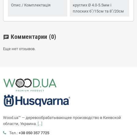
Опис / Комплектація
круглих Ø 4.0-5.5мм і
плоских 6"/15см та 8"/20см
Комментарии
(0)
chat
Еще нет отзывов.
Wood.ua™ — деревообрабатывающее производство в Киевской
области, Украина.
[...]
Тел.:
+38 050 357 7725