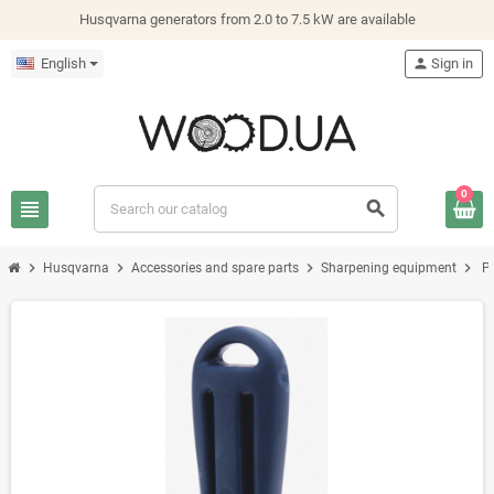
Husqvarna generators from 2.0 to 7.5 kW are available
English
person
Sign in
0
view_headline
search
chevron_right
chevron_right
chevron_right
chevron_right
Husqvarna
Accessories and spare parts
Sharpening equipment
Р