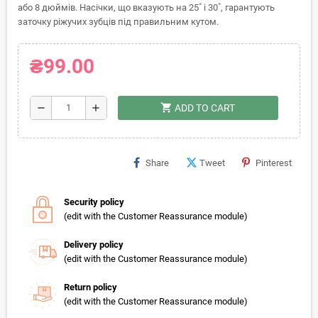
або 8 дюймів. Насічки, що вказують на 25˚ і 30˚, гарантують
заточку ріжучих зубців під правильним кутом.
₴99.00
shopping_cart
remove
add
ADD TO CART
Share
Tweet
Pinterest
Security policy
(edit with the Customer Reassurance module)
Delivery policy
(edit with the Customer Reassurance module)
Return policy
(edit with the Customer Reassurance module)