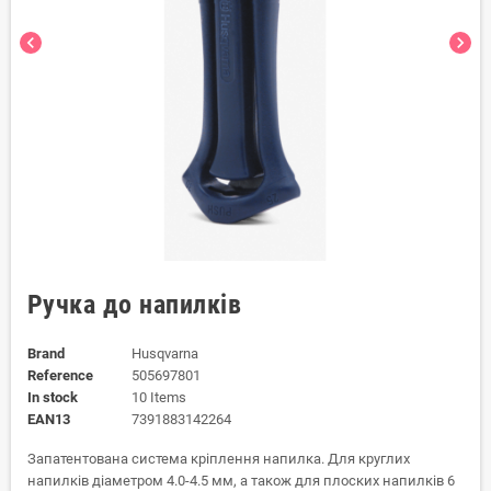
chevron_left
chevron_right
Ручка до напилків
Brand
Husqvarna
Reference
505697801
In stock
10 Items
EAN13
7391883142264
Запатентована система кріплення напилка. Для круглих
напилків діаметром 4.0-4.5 мм, а також для плоских напилків 6