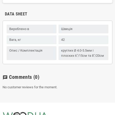
DATA SHEET
Вироблено в
Швеція
Вага, кг
42
Опис / Комплектація
круглих Ø 4.0-5.5мм і
плоских 6"/15см та 8"/20см
Comments
(0)
chat
No customer reviews for the moment.